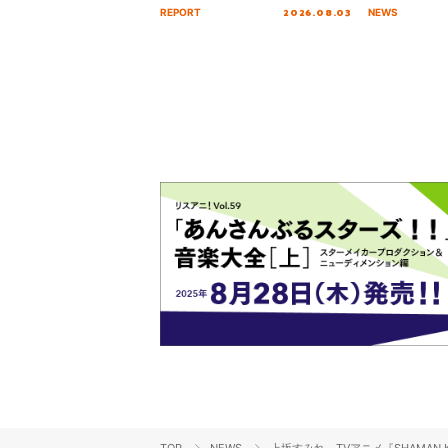
Tour Final「NICE to meet YOU
「いつかわか
2026.08.03
REPORT
NEWS
!!」Dear 横浜BUNTAI”をレポー
る」TVサイ
ト!!