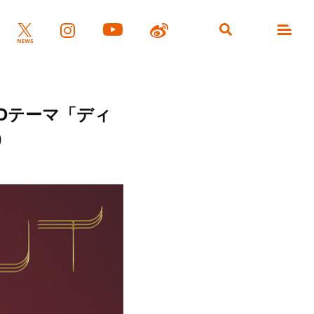
』EDテーマ「ディ
）