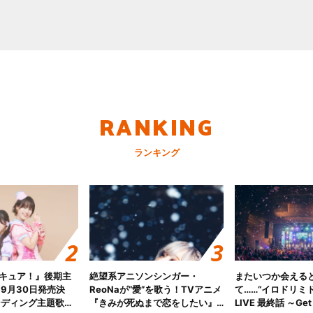
RANKING
ランキング
キュア！』後期主
絶望系アニソンシンガー・
またいつか会える
 9月30日発売決
ReoNaが“愛”を歌う！TVアニメ
て……“イロドリミドリ
ンディング主題歌
『きみが死ぬまで恋をしたい』
LIVE 最終話 ～Get 