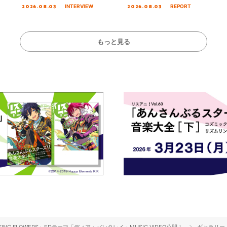
る☆きっとあえ
オープニング主題歌「Amore」
MIRAI!!!!!!!!!!!
2026.08.03
2026.08.03
INTERVIEW
REPORT
ズ先行配信開始！
インタビュー
を経てファイナル
演をレポート
もっと見る