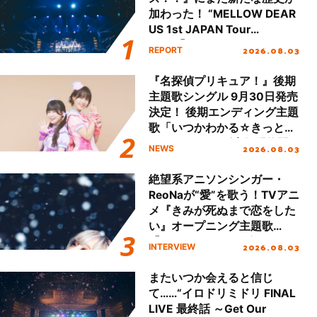
加わった！ “MELLOW DEAR
US 1st JAPAN Tour
Final「NICE to meet YOU
2026.08.03
REPORT
!!」Dear 横浜BUNTAI”をレポ
ート!!
『名探偵プリキュア！』後期
主題歌シングル 9月30日発売
決定！ 後期エンディング主題
歌「いつかわかる☆きっとあ
える」TVサイズ先行配信開
2026.08.03
NEWS
始！
絶望系アニソンシンガー・
ReoNaが“愛”を歌う！TVアニ
メ『きみが死ぬまで恋をした
い』オープニング主題歌
「Amore」インタビュー
2026.08.03
INTERVIEW
またいつか会えると信じ
て……“イロドリミドリ FINAL
LIVE 最終話 ～Get Our