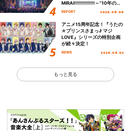
MIRAI!!!!!!!!!!!!!!～”10年の活
動を経てファイナルを迎える
2026.08.06
REPORT
本公演をレポート
アニメ15周年記念！『うたの
☆プリンスさまっ♪ マジ
LOVE』シリーズの特別企画
が続々決定！
2026.08.01
NEWS
もっと見る