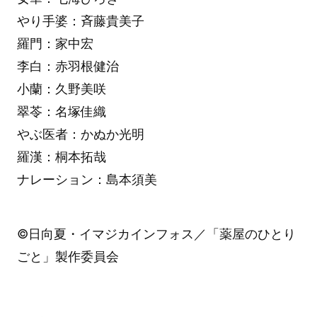
やり手婆：斉藤貴美子
羅門：家中宏
李白：赤羽根健治
小蘭：久野美咲
翠苓：名塚佳織
やぶ医者：かぬか光明
羅漢：桐本拓哉
ナレーション：島本須美
©日向夏・イマジカインフォス／「薬屋のひとり
ごと」製作委員会