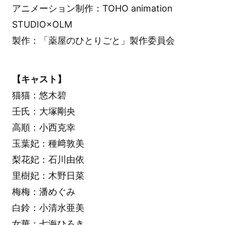
アニメーション制作：TOHO animation
STUDIO×OLM
製作：「薬屋のひとりごと」製作委員会
【キャスト】
猫猫：悠木碧
壬氏：大塚剛央
高順：小西克幸
玉葉妃：種﨑敦美
梨花妃：石川由依
里樹妃：木野日菜
梅梅：潘めぐみ
白鈴：小清水亜美
女華：七海ひろき