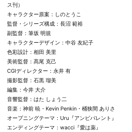
ス刊）
キャラクター原案：しのとうこ
監督・シリーズ構成：長沼 範裕
副監督：筆坂 明規
キャラクターデザイン：中谷 友紀子
色彩設計：相田 美里
美術監督：髙尾 克己
CGIディレクター：永井 有
撮影監督：石黒 瑠美
編集：今井 大介
音響監督：はた しょう二
音楽：神前 暁・Kevin Penkin・桶狭間 ありさ
オープニングテーマ：Uru『アンビバレント』
エンディングテーマ：wacci『愛は薬』