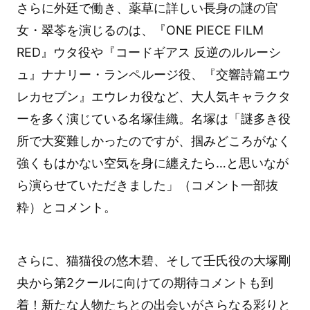
さらに外廷で働き、薬草に詳しい長身の謎の官
女・翠苓を演じるのは、『ONE PIECE FILM
RED』ウタ役や『コードギアス 反逆のルルーシ
ュ』ナナリー・ランペルージ役、『交響詩篇エウ
レカセブン』エウレカ役など、大人気キャラクタ
ーを多く演じている名塚佳織。名塚は「謎多き役
所で大変難しかったのですが、掴みどころがなく
強くもはかない空気を身に纏えたら…と思いなが
ら演らせていただきました」（コメント一部抜
粋）とコメント。
さらに、猫猫役の悠木碧、そして壬氏役の大塚剛
央から第2クールに向けての期待コメントも到
着！新たな人物たちとの出会いがさらなる彩りと