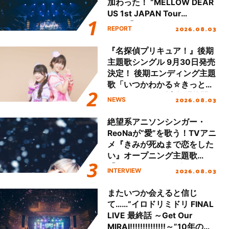
加わった！ “MELLOW DEAR
US 1st JAPAN Tour
Final「NICE to meet YOU
2026.08.03
REPORT
!!」Dear 横浜BUNTAI”をレポ
ート!!
『名探偵プリキュア！』後期
主題歌シングル 9月30日発売
決定！ 後期エンディング主題
歌「いつかわかる☆きっとあ
える」TVサイズ先行配信開
2026.08.03
NEWS
始！
絶望系アニソンシンガー・
ReoNaが“愛”を歌う！TVアニ
メ『きみが死ぬまで恋をした
い』オープニング主題歌
「Amore」インタビュー
2026.08.03
INTERVIEW
またいつか会えると信じ
て……“イロドリミドリ FINAL
LIVE 最終話 ～Get Our
MIRAI!!!!!!!!!!!!!!～”10年の活