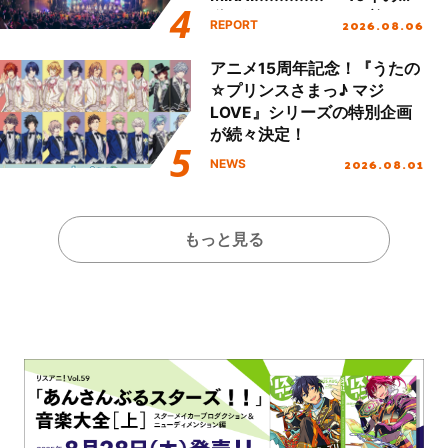
動を経てファイナルを迎える
2026.08.06
REPORT
本公演をレポート
アニメ15周年記念！『うたの
☆プリンスさまっ♪ マジ
LOVE』シリーズの特別企画
が続々決定！
2026.08.01
NEWS
もっと見る