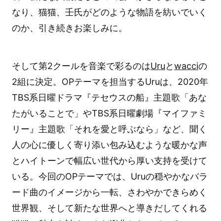
なり、猫猫、壬氏がどのような物語を紡いでいく
のか、引き続きお楽しみに。
そして第2クールを音楽で彩るのは
Uru
と
wacci
の
2組に決定。OPテーマを担当するUruは、2020年
TBS系日曜ドラマ『テセウスの船』主題歌「あな
たがいることで」やTBS系日曜劇場『マイファミ
リー』主題歌「それを愛と呼ぶなら」など、聞く
人の心に優しく寄り添い包み込むような暖かな声
とハイトーンで幅広い世代から厚い支持を受けて
いる。今回のOPテーマでは、Uruの穏やかなバラ
ード曲のイメージから一転、さわやかできらめく
世界観、そして新たな世界へと導きだしてくれる