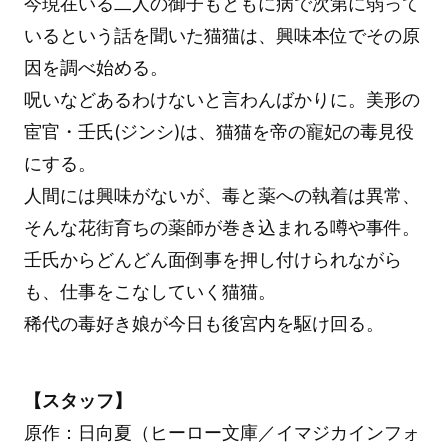
今現在いる二人の御子もともに病で次第に弱って
いるという話を聞いた猫猫は、興味本位でその原
因を調べ始める。
呪いなどあるわけないと言わんばかりに。美形の
宦官・壬氏(ジンシ)は、猫猫を帝の寵妃の毒見役
にする。
人間には興味がないが、毒と薬への執着は異常、
そんな花街育ちの薬師が巻き込まれる噂や事件。
壬氏からどんどん面倒事を押し付けられながら
も、仕事をこなしていく猫猫。
稀代の毒好き娘が今日も後宮内を駆け回る。
【スタッフ】
原作：日向夏（ヒーロー文庫／イマジカインフォ