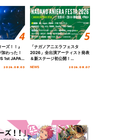
ターズ！！』
「ナガノアニエラフェスタ
が加わった！
2026」全出演アーティスト発表
S 1st JAPAN
＆新ステージ初公開！
 to meet YOU
GEARMANIAの参戦も決定し、
2026.08.03
2026.08.07
NEWS
NTAI”をレポー
初となる第3ステージの全貌が明
らかに！