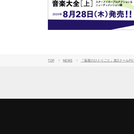
TOP
NEWS
『薬屋のひとりごと』第2クールPV＆