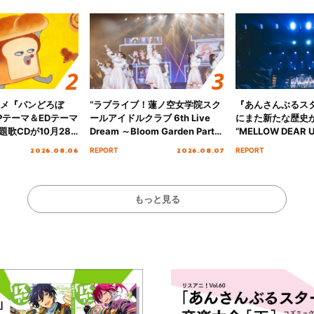
ニメ『パンどろぼ
“ラブライブ！蓮ノ空女学院スク
『あんさんぶるス
Pテーマ＆EDテーマ
ールアイドルクラブ 6th Live
にまた新たな歴史
歌CDが10月28
Dream ～Bloom Garden Party
“MELLOW DEAR U
決定！
～ ＜Bloom Garden Party
Tour Final「NICE
2026.08.06
2026.08.07
REPORT
REPORT
Stage／埼玉公演＞” Day.1レポ
!!」Dear 横浜BU
ート！
ト!!
もっと見る