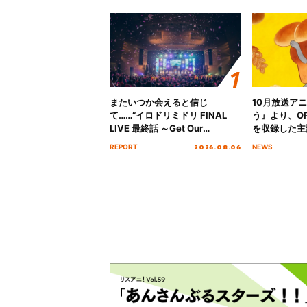
またいつか会えると信じ
10月放送ア
て……“イロドリミドリ FINAL
う』より、O
LIVE 最終話 ～Get Our
を収録した主題
MIRAI!!!!!!!!!!!!!!～”10年の活動
日にリリース
2026.08.06
REPORT
NEWS
を経てファイナルを迎える本公
演をレポート