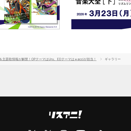
主題歌情報が解禁！OPテーマはUru、EDテーマはｗacciが担当！
ギャラリー