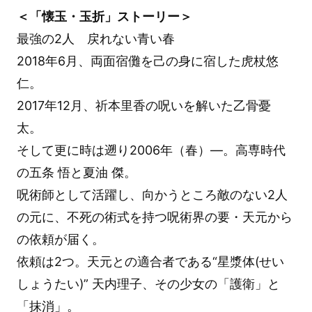
＜「懐玉・玉折」ストーリー＞
最強の2人 戻れない青い春
2018年6月、両面宿儺を己の身に宿した虎杖悠
仁。
2017年12月、祈本里香の呪いを解いた乙骨憂
太。
そして更に時は遡り2006年（春）—。高専時代
の五条 悟と夏油 傑。
呪術師として活躍し、向かうところ敵のない2人
の元に、不死の術式を持つ呪術界の要・天元から
の依頼が届く。
依頼は2つ。天元との適合者である“星漿体(せい
しょうたい)” 天内理子、その少女の「護衛」と
「抹消」。