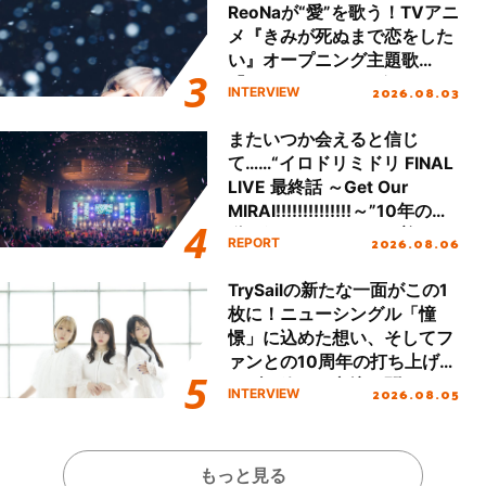
ReoNaが“愛”を歌う！TVアニ
メ『きみが死ぬまで恋をした
い』オープニング主題歌
「Amore」インタビュー
2026.08.03
INTERVIEW
またいつか会えると信じ
て……“イロドリミドリ FINAL
LIVE 最終話 ～Get Our
MIRAI!!!!!!!!!!!!!!～”10年の活
動を経てファイナルを迎える
2026.08.06
REPORT
本公演をレポート
TrySailの新たな一面がこの1
枚に！ニューシングル「憧
憬」に込めた想い、そしてフ
ァンとの10周年の打ち上げラ
イブを終えた心境を聞いた。
2026.08.05
INTERVIEW
もっと見る