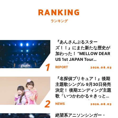
RANKING
ランキング
『あんさんぶるスター
ズ！！』にまた新たな歴史が
加わった！ “MELLOW DEAR
US 1st JAPAN Tour
Final「NICE to meet YOU
2026.08.03
REPORT
!!」Dear 横浜BUNTAI”をレポ
ート!!
『名探偵プリキュア！』後期
主題歌シングル 9月30日発売
決定！ 後期エンディング主題
歌「いつかわかる☆きっとあ
える」TVサイズ先行配信開
2026.08.03
NEWS
始！
絶望系アニソンシンガー・