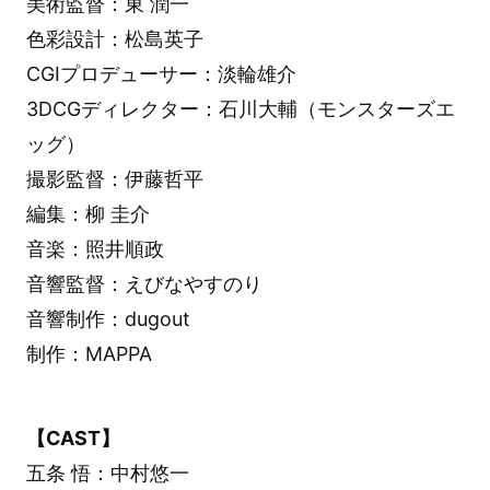
美術監督：東 潤一
色彩設計：松島英子
CGIプロデューサー：淡輪雄介
3DCGディレクター：石川大輔（モンスターズエ
ッグ）
撮影監督：伊藤哲平
編集：柳 圭介
音楽：照井順政
音響監督：えびなやすのり
音響制作：dugout
制作：MAPPA
【CAST】
五条 悟：中村悠一