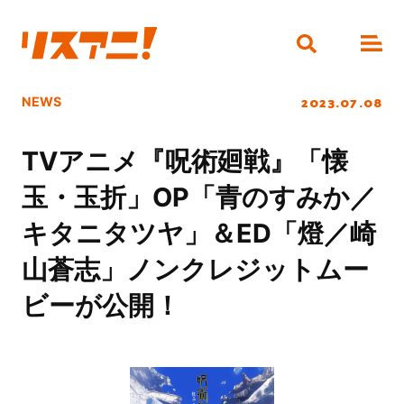
2023.07.08
NEWS
TVアニメ『呪術廻戦』「懐
玉・玉折」OP「青のすみか／
キタニタツヤ」＆ED「燈／崎
山蒼志」ノンクレジットムー
ビーが公開！