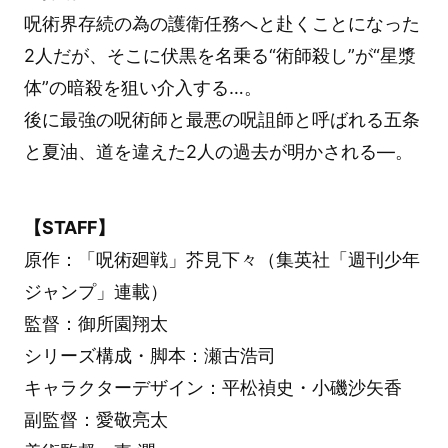
呪術界存続の為の護衛任務へと赴くことになった
2人だが、そこに伏黒を名乗る“術師殺し”が“星漿
体”の暗殺を狙い介入する…。
後に最強の呪術師と最悪の呪詛師と呼ばれる五条
と夏油、道を違えた2人の過去が明かされる―。
【STAFF】
原作：「呪術廻戦」芥見下々（集英社「週刊少年
ジャンプ」連載）
監督：御所園翔太
シリーズ構成・脚本：瀬古浩司
キャラクターデザイン：平松禎史・小磯沙矢香
副監督：愛敬亮太