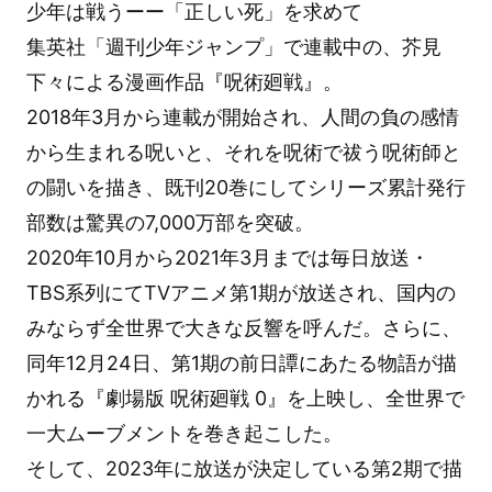
少年は戦うーー「正しい死」を求めて
集英社「週刊少年ジャンプ」で連載中の、芥見
下々による漫画作品『呪術廻戦』。
2018年3月から連載が開始され、人間の負の感情
から生まれる呪いと、それを呪術で祓う呪術師と
の闘いを描き、既刊20巻にしてシリーズ累計発行
部数は驚異の7,000万部を突破。
2020年10月から2021年3月までは毎日放送・
TBS系列にてTVアニメ第1期が放送され、国内の
みならず全世界で大きな反響を呼んだ。さらに、
同年12月24日、第1期の前日譚にあたる物語が描
かれる『劇場版 呪術廻戦 0』を上映し、全世界で
一大ムーブメントを巻き起こした。
そして、2023年に放送が決定している第2期で描