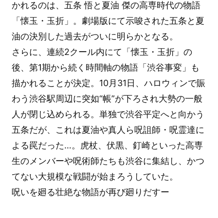
かれるのは、五条 悟と夏油 傑の高専時代の物語
「懐玉・玉折」。劇場版にて示唆された五条と夏
油の決別した過去がついに明らかとなる。
さらに、連続2クール内にて「懐玉・玉折」の
後、第1期から続く時間軸の物語「渋谷事変」も
描かれることが決定。10月31日、ハロウィンで賑
わう渋谷駅周辺に突如“帳”が下ろされ大勢の一般
人が閉じ込められる。単独で渋谷平定へと向かう
五条だが、これは夏油や真人ら呪詛師・呪霊達に
よる罠だった…。虎杖、伏黒、釘崎といった高専
生のメンバーや呪術師たちも渋谷に集結し、かつ
てない大規模な戦闘が始まろうしていた。
呪いを廻る壮絶な物語が再び廻りだすー