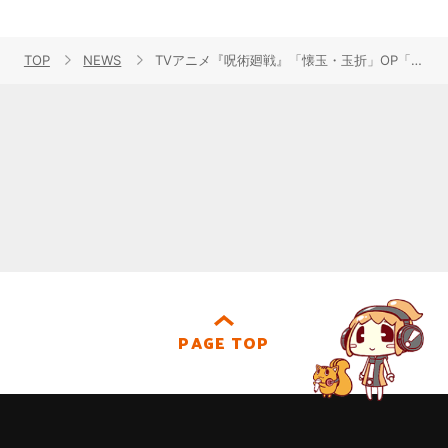
TOP
NEWS
TVアニメ『呪術廻戦』「懐玉・玉折」OP「青のすみか／キタニタツヤ」＆ED「燈／崎山蒼志」ノンクレジットムービーが公開！
PAGE TOP