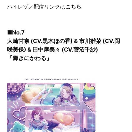
ハイレゾ／配信リンクは
こちら
■No.7
大崎甘奈 (CV.黒木ほの香) & 市川雛菜 (CV.岡
咲美保) & 田中摩美々 (CV.菅沼千紗)
「輝きにかわる」