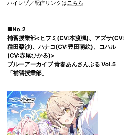
ハイレゾ／配信リンクは
こちら
■No.2
補習授業部<ヒフミ(CV:本渡楓)、アズサ(CV:
種田梨沙)、ハナコ(CV:豊田萌絵)、コハル
(CV:赤尾ひかる)>
ブルーアーカイブ 青春あんさんぶる Vol.5
「補習授業部」