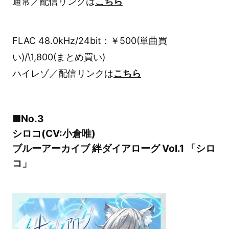
通常／配信リンクは
こちら
FLAC 48.0kHz/24bit：￥500(単曲買
い)/\1,800(まとめ買い)
ハイレゾ／配信リンクは
こちら
■No.3
シロコ(CV:小倉唯)
ブルーアーカイブ 絆ダイアローグ Vol.1 「シロ
コ」