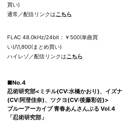
買い)
通常／配信リンクは
こちら
FLAC 48.0kHz/24bit：￥500(単曲買
い)/\1,800(まとめ買い)
ハイレゾ／配信リンクは
こちら
■No.4
忍術研究部<ミチル(CV:水橋かおり)、イズナ
(CV:阿澄佳奈)、ツクヨ(CV:後藤彩佐)>
ブルーアーカイブ 青春あんさんぶる Vol.4
「忍術研究部」