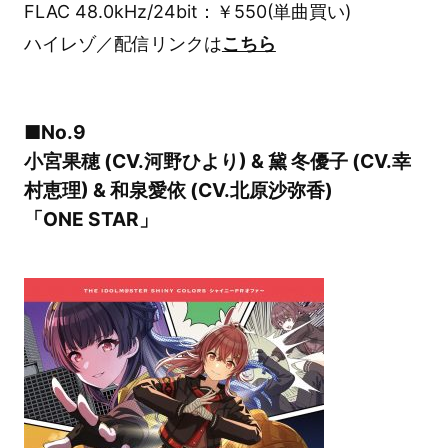
FLAC 48.0kHz/24bit：￥550(単曲買い)
ハイレゾ／配信リンクは
こちら
■No.9
小宮果穂 (CV.河野ひより) & 黛 冬優子 (CV.幸
村恵理) & 和泉愛依 (CV.北原沙弥香)
「ONE STAR」