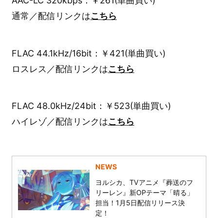
AAC-LC 320kbps：￥261(単曲買い)
通常／配信リンクは
こちら
FLAC 44.1kHz/16bit：￥421(単曲買い)
ロスレス／配信リンクは
こちら
FLAC 48.0kHz/24bit：￥523(単曲買い)
ハイレゾ／配信リンクは
こちら
NEWS
ヨルシカ、TVアニメ『葬送のフ
リーレン』新OPテーマ「晴る」
担当！1月5日配信リリース決
定！