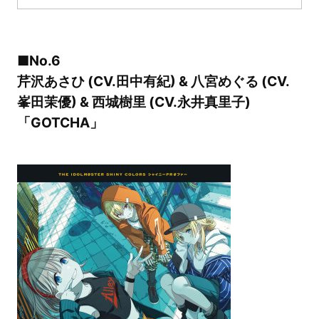
■No.6
芹沢あさひ (CV.田中有紀) & 八宮めぐる (CV.
峯田茉優) & 西城樹里 (CV.永井真里子)
「GOTCHA」