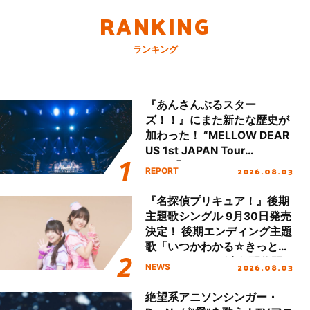
RANKING
ランキング
『あんさんぶるスター
ズ！！』にまた新たな歴史が
加わった！ “MELLOW DEAR
US 1st JAPAN Tour
Final「NICE to meet YOU
2026.08.03
REPORT
!!」Dear 横浜BUNTAI”をレポ
ート!!
『名探偵プリキュア！』後期
主題歌シングル 9月30日発売
決定！ 後期エンディング主題
歌「いつかわかる☆きっとあ
える」TVサイズ先行配信開
2026.08.03
NEWS
始！
絶望系アニソンシンガー・