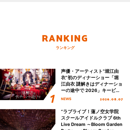
RANKING
ランキング
声優・アーティスト“堀江由
衣”初のディナーショー「堀
江由衣 謎解きはディナーショ
ーの途中で 2026」キービジ
ュアル＆グッズラインナップ
2026.08.07
NEWS
が公開！
“ラブライブ！蓮ノ空女学院
スクールアイドルクラブ 6th
Live Dream ～Bloom Garden