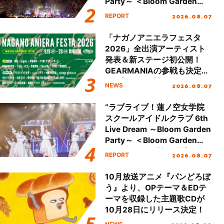
Party～ ＜Bloom Garden
Party Stage／埼玉公演＞”
2026.08.07
REPORT
Day.2レポート！
「ナガノアニエラフェスタ
2026」全出演アーティスト
発表＆新ステージ初公開！
GEARMANIAの参戦も決定
し、初となる第3ステージの
2026.08.07
NEWS
全貌が明らかに！
“ラブライブ！蓮ノ空女学院
スクールアイドルクラブ 6th
Live Dream ～Bloom Garden
Party～ ＜Bloom Garden
Party Stage／埼玉公演＞”
2026.08.07
REPORT
Day.1レポート！
10月放送アニメ『パンどろぼ
う』より、OPテーマ＆EDテ
ーマを収録した主題歌CDが
10月28日にリリース決定！