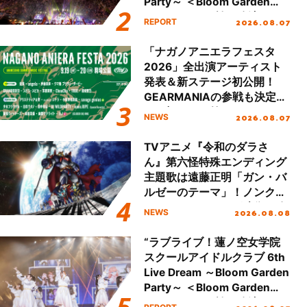
Party～ ＜Bloom Garden
Party Stage／埼玉公演＞”
2026.08.07
REPORT
Day.2レポート！
「ナガノアニエラフェスタ
2026」全出演アーティスト
発表＆新ステージ初公開！
GEARMANIAの参戦も決定
し、初となる第3ステージの
2026.08.07
NEWS
全貌が明らかに！
TVアニメ『令和のダラさ
ん』第六怪特殊エンディング
主題歌は遠藤正明「ガン・バ
ルゼーのテーマ」！ノンクレ
ジットエンディング映像も公
2026.08.08
NEWS
開！
“ラブライブ！蓮ノ空女学院
スクールアイドルクラブ 6th
Live Dream ～Bloom Garden
Party～ ＜Bloom Garden
Party Stage／埼玉公演＞”