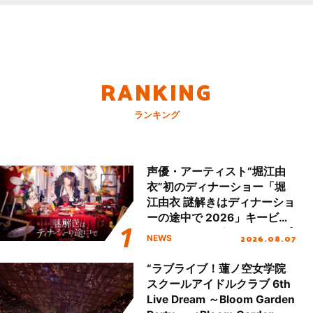
RANKING
ランキング
声優・アーティスト“堀江由
衣”初のディナーショー「堀
江由衣 謎解きはディナーショ
ーの途中で 2026」キービジ
ュアル＆グッズラインナップ
2026.08.07
NEWS
が公開！
“ラブライブ！蓮ノ空女学院
スクールアイドルクラブ 6th
Live Dream ～Bloom Garden