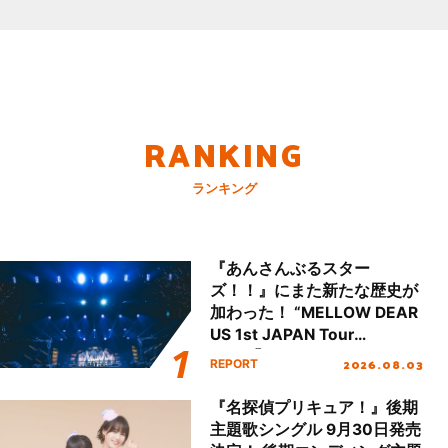
RANKING
ランキング
『あんさんぶるスター
ズ！！』にまた新たな歴史が
加わった！ “MELLOW DEAR
US 1st JAPAN Tour
Final「NICE to meet YOU
2026.08.03
REPORT
!!」Dear 横浜BUNTAI”をレポ
ート!!
『名探偵プリキュア！』後期
主題歌シングル 9月30日発売