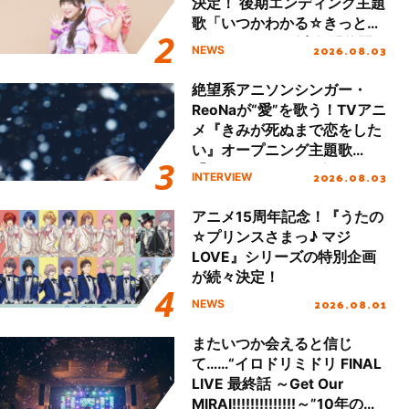
決定！ 後期エンディング主題
歌「いつかわかる☆きっとあ
える」TVサイズ先行配信開
2026.08.03
NEWS
始！
絶望系アニソンシンガー・
ReoNaが“愛”を歌う！TVアニ
メ『きみが死ぬまで恋をした
い』オープニング主題歌
「Amore」インタビュー
2026.08.03
INTERVIEW
アニメ15周年記念！『うたの
☆プリンスさまっ♪ マジ
LOVE』シリーズの特別企画
が続々決定！
2026.08.01
NEWS
またいつか会えると信じ
て……“イロドリミドリ FINAL
LIVE 最終話 ～Get Our
MIRAI!!!!!!!!!!!!!!～”10年の活