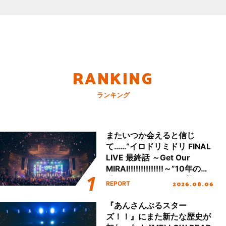
RANKING
ランキング
またいつか会えると信じ
て……“イロドリミドリ FINAL
LIVE 最終話 ～Get Our
MIRAI!!!!!!!!!!!!!!～”10年の活
動を経てファイナルを迎える
2026.08.06
REPORT
本公演をレポート
『あんさんぶるスター
ズ！！』にまた新たな歴史が