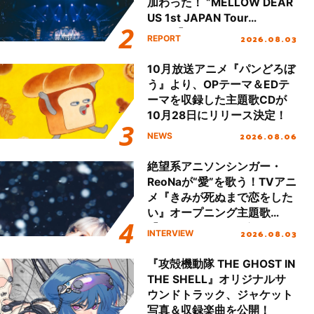
加わった！ “MELLOW DEAR
US 1st JAPAN Tour
Final「NICE to meet YOU
2026.08.03
REPORT
!!」Dear 横浜BUNTAI”をレポ
ート!!
10月放送アニメ『パンどろぼ
う』より、OPテーマ＆EDテ
ーマを収録した主題歌CDが
10月28日にリリース決定！
2026.08.06
NEWS
絶望系アニソンシンガー・
ReoNaが“愛”を歌う！TVアニ
メ『きみが死ぬまで恋をした
い』オープニング主題歌
「Amore」インタビュー
2026.08.03
INTERVIEW
『攻殻機動隊 THE GHOST IN
THE SHELL』オリジナルサ
ウンドトラック、ジャケット
写真＆収録楽曲を公開！