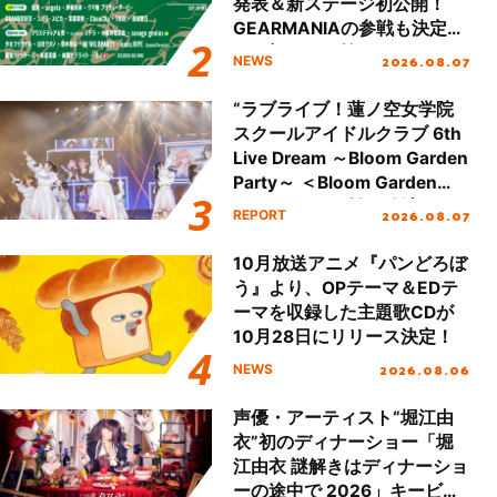
発表＆新ステージ初公開！
GEARMANIAの参戦も決定
し、初となる第3ステージの
2026.08.07
NEWS
全貌が明らかに！
“ラブライブ！蓮ノ空女学院
スクールアイドルクラブ 6th
Live Dream ～Bloom Garden
Party～ ＜Bloom Garden
Party Stage／埼玉公演＞”
2026.08.07
REPORT
Day.1レポート！
10月放送アニメ『パンどろぼ
う』より、OPテーマ＆EDテ
ーマを収録した主題歌CDが
10月28日にリリース決定！
2026.08.06
NEWS
声優・アーティスト“堀江由
衣”初のディナーショー「堀
江由衣 謎解きはディナーショ
ーの途中で 2026」キービジ