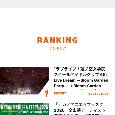
RANKING
ランキング
“ラブライブ！蓮ノ空女学院
スクールアイドルクラブ 6th
Live Dream ～Bloom Garden
Party～ ＜Bloom Garden
Party Stage／埼玉公演＞”
2026.08.07
REPORT
Day.2レポート！
「ナガノアニエラフェスタ
2026」全出演アーティスト