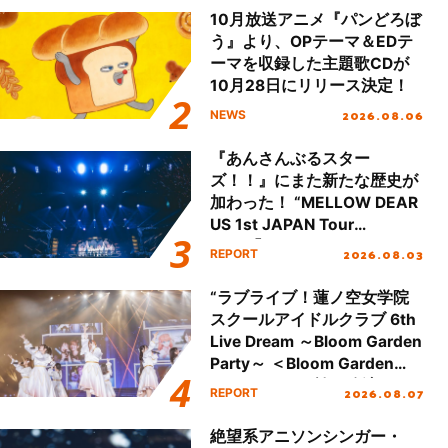
10月放送アニメ『パンどろぼ
う』より、OPテーマ＆EDテ
ーマを収録した主題歌CDが
10月28日にリリース決定！
2026.08.06
NEWS
『あんさんぶるスター
ズ！！』にまた新たな歴史が
加わった！ “MELLOW DEAR
US 1st JAPAN Tour
Final「NICE to meet YOU
2026.08.03
REPORT
!!」Dear 横浜BUNTAI”をレポ
ート!!
“ラブライブ！蓮ノ空女学院
スクールアイドルクラブ 6th
Live Dream ～Bloom Garden
Party～ ＜Bloom Garden
Party Stage／埼玉公演＞”
2026.08.07
REPORT
Day.1レポート！
絶望系アニソンシンガー・