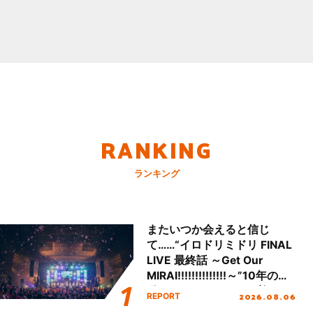
RANKING
ランキング
またいつか会えると信じ
て……“イロドリミドリ FINAL
LIVE 最終話 ～Get Our
MIRAI!!!!!!!!!!!!!!～”10年の活
動を経てファイナルを迎える
2026.08.06
REPORT
本公演をレポート