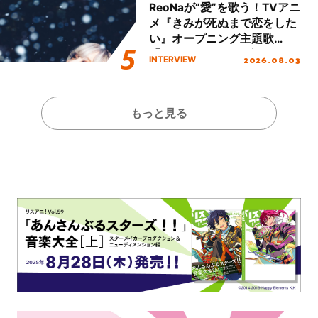
ReoNaが“愛”を歌う！TVアニ
メ『きみが死ぬまで恋をした
い』オープニング主題歌
「Amore」インタビュー
2026.08.03
INTERVIEW
もっと見る