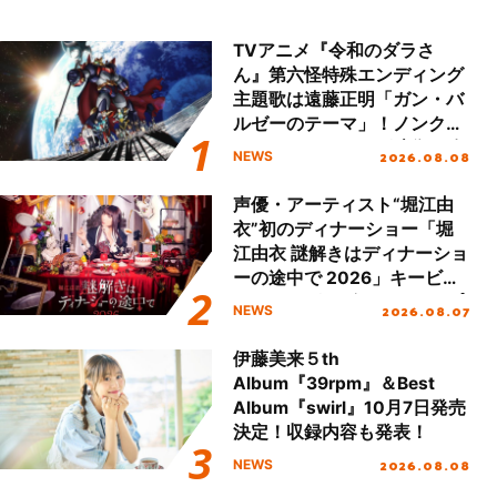
TVアニメ『令和のダラさ
ん』第六怪特殊エンディング
主題歌は遠藤正明「ガン・バ
ルゼーのテーマ」！ノンクレ
ジットエンディング映像も公
2026.08.08
NEWS
開！
声優・アーティスト“堀江由
衣”初のディナーショー「堀
江由衣 謎解きはディナーショ
ーの途中で 2026」キービジ
ュアル＆グッズラインナップ
2026.08.07
NEWS
が公開！
伊藤美来５th
Album『39rpm』＆Best
Album『swirl』10月7日発売
決定！収録内容も発表！
2026.08.08
NEWS