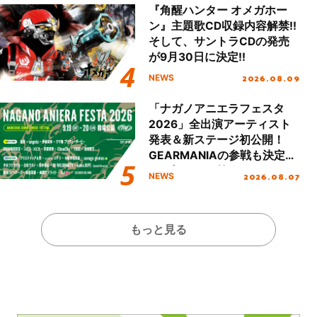
『角醒ハンター オメガホー
ン』主題歌CD収録内容解禁!!
そして、サントラCDの発売
が9月30日に決定!!
2026.08.09
NEWS
「ナガノアニエラフェスタ
2026」全出演アーティスト
発表＆新ステージ初公開！
GEARMANIAの参戦も決定
し、初となる第3ステージの
2026.08.07
NEWS
全貌が明らかに！
もっと見る