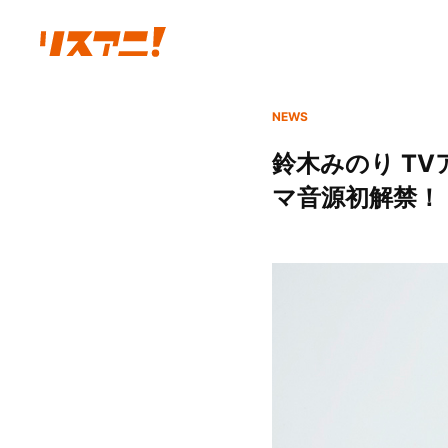
NEWS
鈴木みのり T
マ音源初解禁！ 