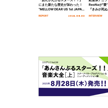
にまた新たな歴史が加わった！
ReoNaが“
“MELLOW DEAR US 1st JAPAN
『きみが死ぬ
Tour Final「NICE to meet YOU
オープニング
2026.08.03
REPORT
INTERVIEW
!!」Dear 横浜BUNTAI”をレポー
インタビュー
ト!!