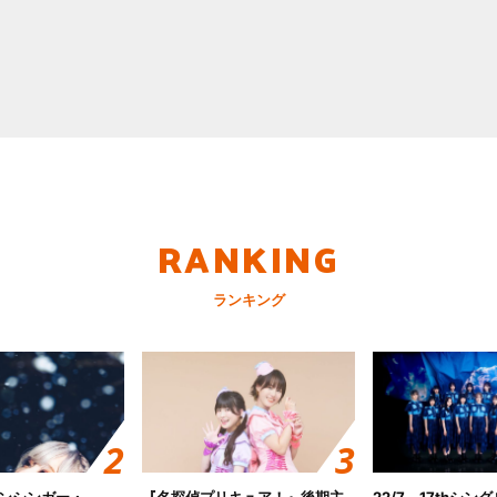
RANKING
ランキング
ンシンガー・
『名探偵プリキュア！』後期主
22/7、17thシン