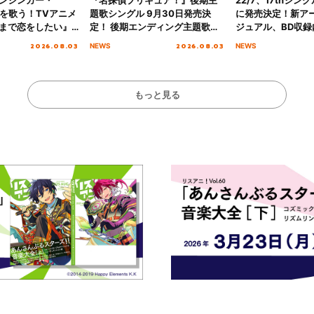
愛”を歌う！TVアニメ
題歌シングル 9月30日発売決
に発売決定！新ア
まで恋をしたい』
定！ 後期エンディング主題歌
ジュアル、BD収録
主題歌「Amore」
「いつかわかる☆きっとあえ
入者特典も解禁！
2026.08.03
2026.08.03
NEWS
NEWS
る」TVサイズ先行配信開始！
もっと見る