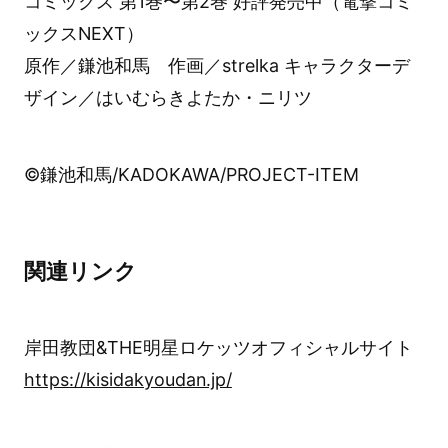
コミックス 第1巻〜第2巻 好評発売中（電撃コミ
ックスNEXT）
原作／鎌池和馬 作画／strelka キャラクターデ
ザイン／はいむらきよたか・ニリツ
©鎌池和馬/KADOKAWA/PROJECT-ITEM
関連リンク
岸田教団&THE明星ロケッツオフィシャルサイト
https://kisidakyoudan.jp/