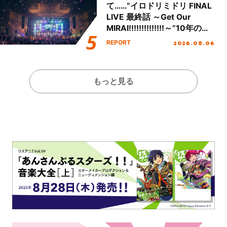
て……“イロドリミドリ FINAL
LIVE 最終話 ～Get Our
MIRAI!!!!!!!!!!!!!!～”10年の活
動を経てファイナルを迎える
2026.08.06
REPORT
本公演をレポート
もっと見る