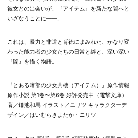
彼女との出会いが、『アイテム』を新たな闇へと
いざなうことに――。
これは、暴力と非道と背徳にまみれた、かなり変
わった能力者の少女たちの日常と絆と、深い深い
『闇』を描く物語。
『とある暗部の少女共棲（アイテム）』原作情報
原作⼩説 第1巻〜第6巻 好評発売中（電撃⽂庫）
著／鎌池和馬 イラスト／ニリツ キャラクターデ
ザイン／はいむらきよたか・ニリツ