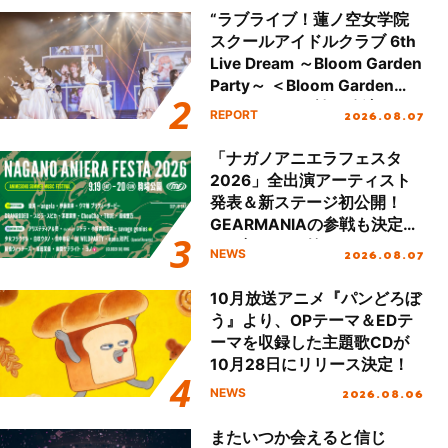
“ラブライブ！蓮ノ空女学院
スクールアイドルクラブ 6th
Live Dream ～Bloom Garden
Party～ ＜Bloom Garden
Party Stage／埼玉公演＞”
2026.08.07
REPORT
Day.1レポート！
「ナガノアニエラフェスタ
2026」全出演アーティスト
発表＆新ステージ初公開！
GEARMANIAの参戦も決定
し、初となる第3ステージの
2026.08.07
NEWS
全貌が明らかに！
10月放送アニメ『パンどろぼ
う』より、OPテーマ＆EDテ
ーマを収録した主題歌CDが
10月28日にリリース決定！
2026.08.06
NEWS
またいつか会えると信じ