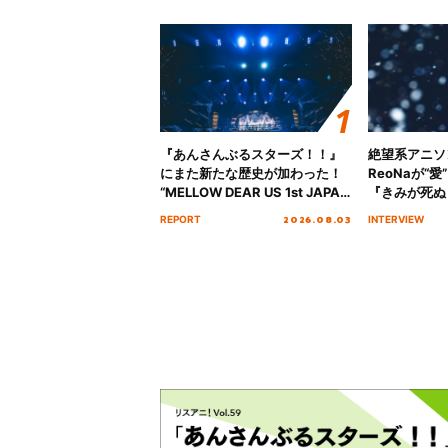
『あんさんぶるスターズ！！』
絶望系アニソ
にまた新たな歴史が加わった！
ReoNaが“
“MELLOW DEAR US 1st JAPAN
『きみが死ぬ
Tour Final「NICE to meet YOU
オープニング
2026.08.03
REPORT
INTERVIEW
!!」Dear 横浜BUNTAI”をレポー
インタビュー
ト!!