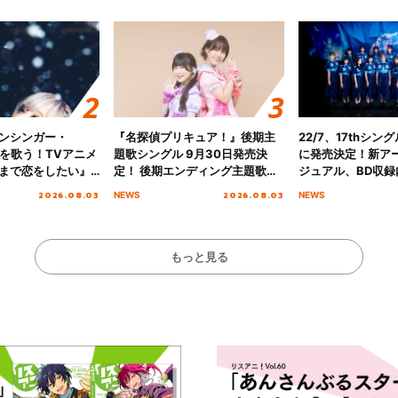
ンシンガー・
『名探偵プリキュア！』後期主
22/7、17thシン
愛”を歌う！TVアニメ
題歌シングル 9月30日発売決
に発売決定！新ア
まで恋をしたい』
定！ 後期エンディング主題歌
ジュアル、BD収録
主題歌「Amore」
「いつかわかる☆きっとあえ
入者特典も解禁！
2026.08.03
2026.08.03
NEWS
NEWS
る」TVサイズ先行配信開始！
もっと見る