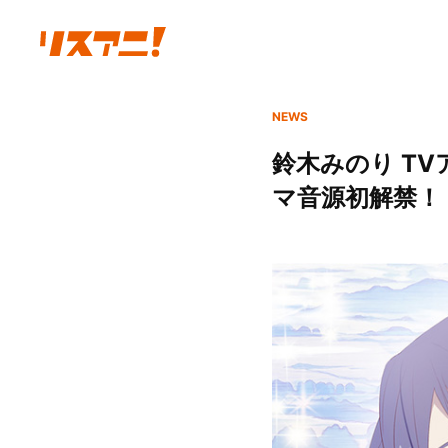
NEWS
鈴木みのり T
マ音源初解禁！ 