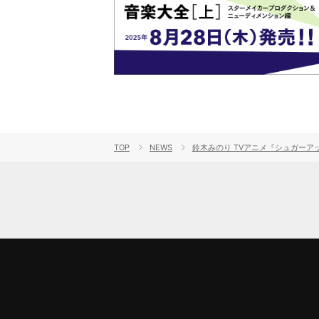
TOP
NEWS
鈴木みのり TVアニメ『シュガーア