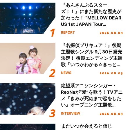
『あんさんぶるスター
ズ！！』にまた新たな歴史が
加わった！ “MELLOW DEAR
US 1st JAPAN Tour
Final「NICE to meet YOU
2026.08.03
REPORT
!!」Dear 横浜BUNTAI”をレポ
ート!!
『名探偵プリキュア！』後期
主題歌シングル 9月30日発売
決定！ 後期エンディング主題
歌「いつかわかる☆きっとあ
える」TVサイズ先行配信開
2026.08.03
NEWS
始！
絶望系アニソンシンガー・
ReoNaが“愛”を歌う！TVアニ
メ『きみが死ぬまで恋をした
い』オープニング主題歌
「Amore」インタビュー
2026.08.03
INTERVIEW
またいつか会えると信じ