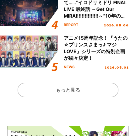
て……“イロドリミドリ FINAL
LIVE 最終話 ～Get Our
MIRAI!!!!!!!!!!!!!!～”10年の活
動を経てファイナルを迎える
2026.08.06
REPORT
本公演をレポート
アニメ15周年記念！『うたの
☆プリンスさまっ♪ マジ
LOVE』シリーズの特別企画
が続々決定！
2026.08.01
NEWS
もっと見る