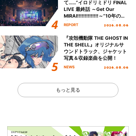
て……“イロドリミドリ FINAL
LIVE 最終話 ～Get Our
MIRAI!!!!!!!!!!!!!!～”10年の活
動を経てファイナルを迎える
2026.08.06
REPORT
本公演をレポート
『攻殻機動隊 THE GHOST IN
THE SHELL』オリジナルサ
ウンドトラック、ジャケット
写真＆収録楽曲を公開！
2026.08.06
NEWS
もっと見る