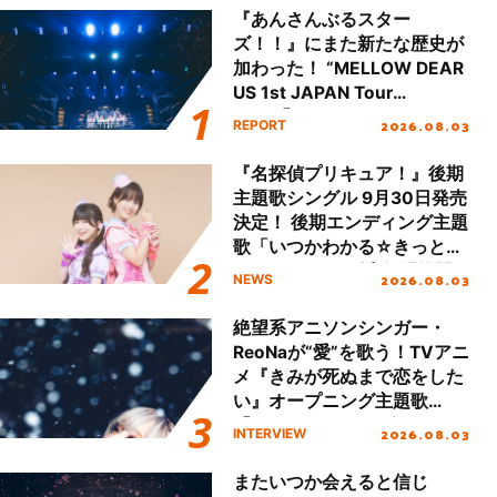
『あんさんぶるスター
ズ！！』にまた新たな歴史が
加わった！ “MELLOW DEAR
US 1st JAPAN Tour
Final「NICE to meet YOU
2026.08.03
REPORT
!!」Dear 横浜BUNTAI”をレポ
ート!!
『名探偵プリキュア！』後期
主題歌シングル 9月30日発売
決定！ 後期エンディング主題
歌「いつかわかる☆きっとあ
える」TVサイズ先行配信開
2026.08.03
NEWS
始！
絶望系アニソンシンガー・
ReoNaが“愛”を歌う！TVアニ
メ『きみが死ぬまで恋をした
い』オープニング主題歌
「Amore」インタビュー
2026.08.03
INTERVIEW
またいつか会えると信じ