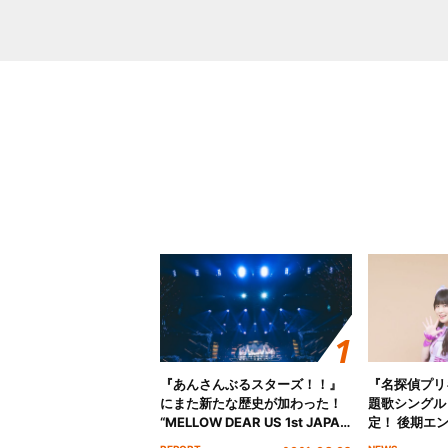
『あんさんぶるスターズ！！』
『名探偵プリ
にまた新たな歴史が加わった！
題歌シングル
“MELLOW DEAR US 1st JAPAN
定！ 後期エ
Tour Final「NICE to meet YOU
「いつかわか