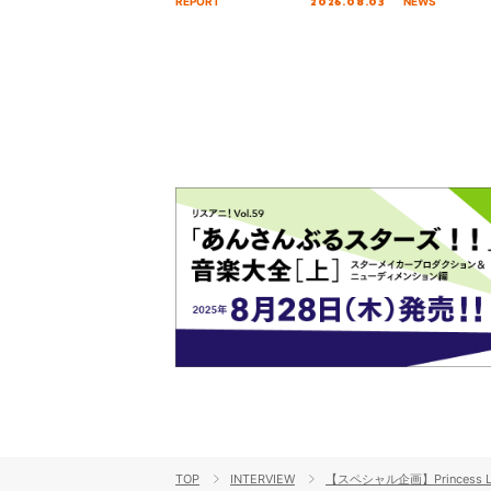
2026.08.03
REPORT
NEWS
!!」Dear 横浜BUNTAI”をレポー
る」TVサイ
ト!!
TOP
INTERVIEW
【スペシャル企画】Princes