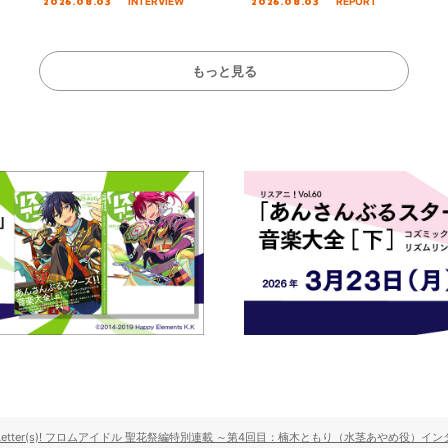
2026.08.03
2026.08.03
INTERVIEW
REPORT
ズ先行配信開始！
インタビュー
を経てファイナル
演をレポート
もっと見る
s Letter(s)! フロムアイドル 聖花祭編特別連載 ～第4回目：楠木ともり（水茎あやめ役）イ