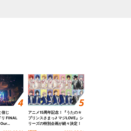
と信じ
アニメ15周年記念！『うたの☆
 FINAL
プリンスさまっ♪ マジLOVE』シ
Our
リーズの特別企画が続々決定！
!!!～”10年の活動