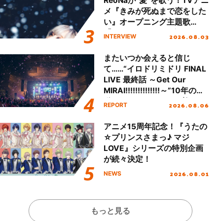
ReoNaが“愛”を歌う！TVアニ
メ『きみが死ぬまで恋をした
い』オープニング主題歌
「Amore」インタビュー
2026.08.03
INTERVIEW
またいつか会えると信じ
て……“イロドリミドリ FINAL
LIVE 最終話 ～Get Our
MIRAI!!!!!!!!!!!!!!～”10年の活
動を経てファイナルを迎える
2026.08.06
REPORT
本公演をレポート
アニメ15周年記念！『うたの
☆プリンスさまっ♪ マジ
LOVE』シリーズの特別企画
が続々決定！
2026.08.01
NEWS
もっと見る