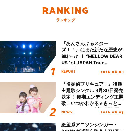
RANKING
ランキング
『あんさんぶるスター
ズ！！』にまた新たな歴史が
加わった！ “MELLOW DEAR
US 1st JAPAN Tour
Final「NICE to meet YOU
2026.08.03
REPORT
!!」Dear 横浜BUNTAI”をレポ
ート!!
『名探偵プリキュア！』後期
主題歌シングル 9月30日発売
決定！ 後期エンディング主題
歌「いつかわかる☆きっとあ
える」TVサイズ先行配信開
2026.08.03
NEWS
始！
絶望系アニソンシンガー・