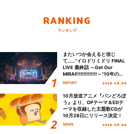
RANKING
ランキング
またいつか会えると信じ
て……“イロドリミドリ FINAL
LIVE 最終話 ～Get Our
MIRAI!!!!!!!!!!!!!!～”10年の活
動を経てファイナルを迎える
2026.08.06
REPORT
本公演をレポート
10月放送アニメ『パンどろぼ
う』より、OPテーマ＆EDテ
ーマを収録した主題歌CDが
10月28日にリリース決定！
2026.08.06
NEWS