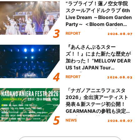
“ラブライブ！蓮ノ空女学院
スクールアイドルクラブ 6th
Live Dream ～Bloom Garden
Party～ ＜Bloom Garden
Party Stage／埼玉公演＞”
2026.08.07
REPORT
Day.1レポート！
『あんさんぶるスター
ズ！！』にまた新たな歴史が
加わった！ “MELLOW DEAR
US 1st JAPAN Tour
Final「NICE to meet YOU
2026.08.03
REPORT
!!」Dear 横浜BUNTAI”をレポ
ート!!
「ナガノアニエラフェスタ
2026」全出演アーティスト
発表＆新ステージ初公開！
GEARMANIAの参戦も決定
し、初となる第3ステージの
2026.08.07
NEWS
全貌が明らかに！