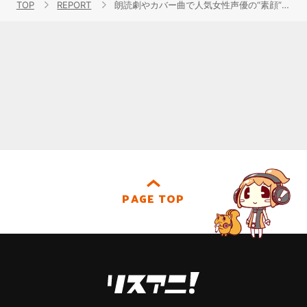
TOP
REPORT
朗読劇やカバー曲で人気女性声優の“素顔”に迫るフェス“EJ My Girl Festival 2021”レポート！
PAGE TOP