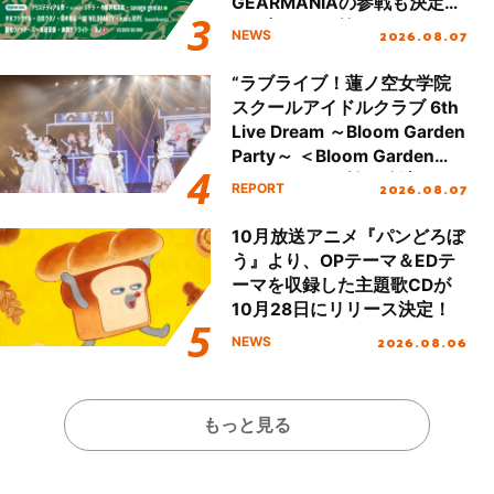
GEARMANIAの参戦も決定
し、初となる第3ステージの
2026.08.07
NEWS
全貌が明らかに！
“ラブライブ！蓮ノ空女学院
スクールアイドルクラブ 6th
Live Dream ～Bloom Garden
Party～ ＜Bloom Garden
Party Stage／埼玉公演＞”
2026.08.07
REPORT
Day.1レポート！
10月放送アニメ『パンどろぼ
う』より、OPテーマ＆EDテ
ーマを収録した主題歌CDが
10月28日にリリース決定！
2026.08.06
NEWS
もっと見る