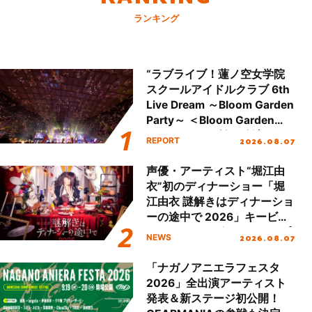
ランキング
“ラブライブ！蓮ノ空女学院
スクールアイドルクラブ 6th
Live Dream ～Bloom Garden
Party～ ＜Bloom Garden
Party Stage／埼玉公演＞”
2026.08.07
REPORT
Day.2レポート！
声優・アーティスト“堀江由
衣”初のディナーショー「堀
江由衣 謎解きはディナーショ
ーの途中で 2026」キービジ
ュアル＆グッズラインナップ
2026.08.07
NEWS
が公開！
「ナガノアニエラフェスタ
2026」全出演アーティスト
発表＆新ステージ初公開！