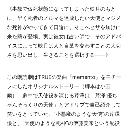
《事故で仮死状態になってしまった映月のもと
に、早く死者のノルマを達成したい天使とマジメ
な死神がやってきて口論に。そこへピザを届けに
来た繭が登場。実は彼女は占い師で、そのアドバ
イスによって映月は人と言葉を交わすことの大切
さを思い出し、生きることを選択する――》
この朗読劇はTRUEの楽曲「memento」をモチー
フにしたオリジナルストーリー（脚本は小玉
励）。劇中で天使役を演じる芹澤は「芹澤 優ち
ゃんそっくりの天使」とアドリブで自己紹介して
笑いをとっていた。“小悪魔のような天使”の芹澤
優と、“天使のような死神”の伊藤美来という配役