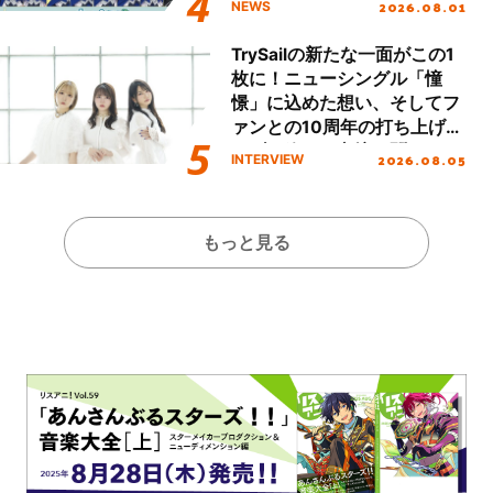
2026.08.01
NEWS
TrySailの新たな一面がこの1
枚に！ニューシングル「憧
憬」に込めた想い、そしてフ
ァンとの10周年の打ち上げラ
イブを終えた心境を聞いた。
2026.08.05
INTERVIEW
もっと見る