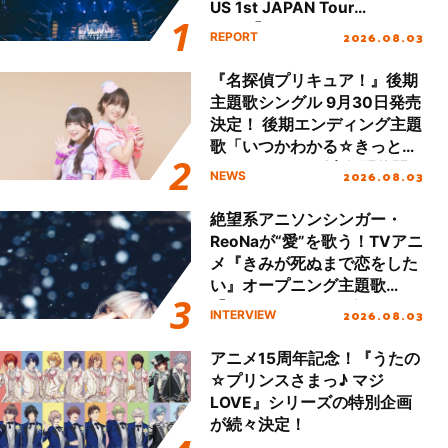
US 1st JAPAN Tour
Final「NICE to meet YOU
2026.08.03
REPORT
!!」Dear 横浜BUNTAI”をレポ
ート!!
『名探偵プリキュア！』後期
主題歌シングル 9月30日発売
決定！ 後期エンディング主題
歌「いつかわかる☆きっとあ
える」TVサイズ先行配信開
2026.08.03
NEWS
始！
絶望系アニソンシンガー・
ReoNaが“愛”を歌う！TVアニ
メ『きみが死ぬまで恋をした
い』オープニング主題歌
「Amore」インタビュー
2026.08.03
INTERVIEW
アニメ15周年記念！『うたの
☆プリンスさまっ♪ マジ
LOVE』シリーズの特別企画
が続々決定！