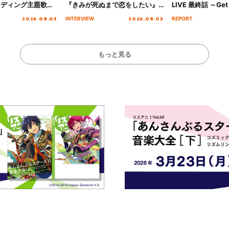
ンディング主題歌
『きみが死ぬまで恋をしたい』
LIVE 最終話 ～Get 
る☆きっとあえ
オープニング主題歌「Amore」
MIRAI!!!!!!!!!!!
2026.08.03
2026.08.03
INTERVIEW
REPORT
ズ先行配信開始！
インタビュー
を経てファイナル
演をレポート
もっと見る