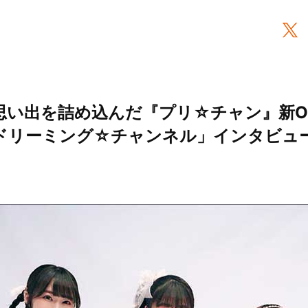
思い出を詰め込んだ『プリ☆チャン』新OP
n！ 「ドリーミング☆チャンネル」インタビュー