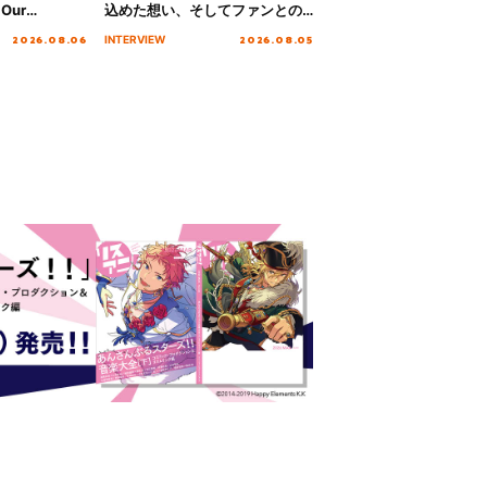
Our
込めた想い、そしてファンとの
!!!～”10年の活動
10周年の打ち上げライブを終え
2026.08.06
2026.08.05
INTERVIEW
を迎える本公
た心境を聞いた。