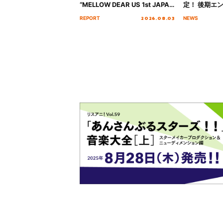
“MELLOW DEAR US 1st JAPAN
定！ 後期エ
Tour Final「NICE to meet YOU
「いつかわか
2026.08.03
REPORT
NEWS
!!」Dear 横浜BUNTAI”をレポー
る」TVサイ
ト!!