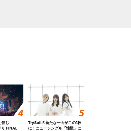
と信じ
TrySailの新たな一面がこの1枚
 FINAL
に！ニューシングル「憧憬」に