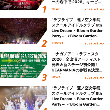
ーの途中で 2026」キービジ
ュアル＆グッズラインナップ
2026.08.07
NEWS
が公開！
“ラブライブ！蓮ノ空女学院
スクールアイドルクラブ 6th
Live Dream ～Bloom Garden
Party～ ＜Bloom Garden
Party Stage／埼玉公演＞”
2026.08.07
REPORT
Day.2レポート！
「ナガノアニエラフェスタ
2026」全出演アーティスト
発表＆新ステージ初公開！
GEARMANIAの参戦も決定
し、初となる第3ステージの
2026.08.07
NEWS
全貌が明らかに！
“ラブライブ！蓮ノ空女学院
スクールアイドルクラブ 6th
Live Dream ～Bloom Garden
Party～ ＜Bloom Garden
Party Stage／埼玉公演＞”