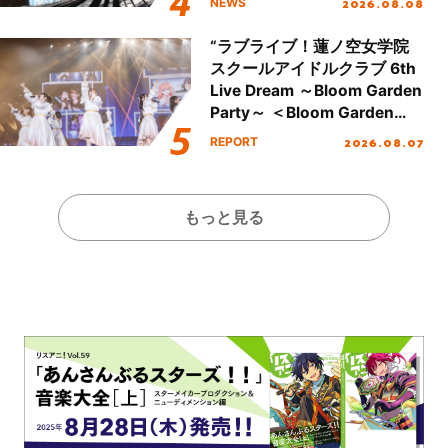
2026.08.08
NEWS
開！
“ラブライブ！蓮ノ空女学院
スクールアイドルクラブ 6th
Live Dream ～Bloom Garden
Party～ ＜Bloom Garden
Party Stage／埼玉公演＞”
2026.08.07
REPORT
Day.1レポート！
もっと見る