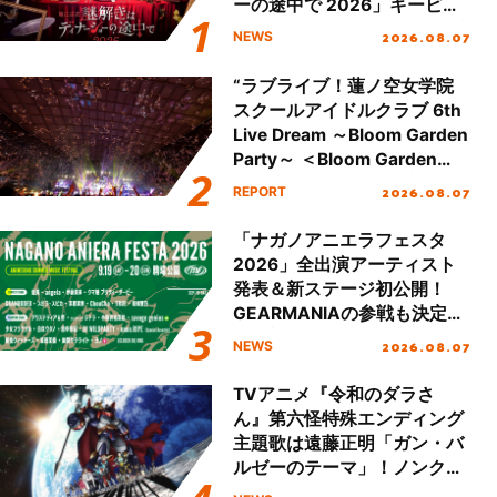
ーの途中で 2026」キービジ
ュアル＆グッズラインナップ
2026.08.07
NEWS
が公開！
“ラブライブ！蓮ノ空女学院
スクールアイドルクラブ 6th
Live Dream ～Bloom Garden
Party～ ＜Bloom Garden
Party Stage／埼玉公演＞”
2026.08.07
REPORT
Day.2レポート！
「ナガノアニエラフェスタ
2026」全出演アーティスト
発表＆新ステージ初公開！
GEARMANIAの参戦も決定
し、初となる第3ステージの
2026.08.07
NEWS
全貌が明らかに！
TVアニメ『令和のダラさ
ん』第六怪特殊エンディング
主題歌は遠藤正明「ガン・バ
ルゼーのテーマ」！ノンクレ
ジットエンディング映像も公