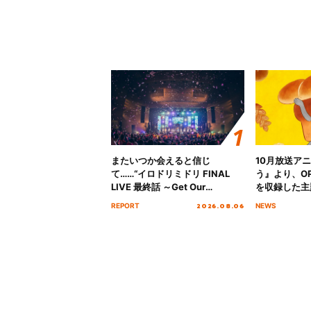
またいつか会えると信じ
10月放送ア
て……“イロドリミドリ FINAL
う』より、O
LIVE 最終話 ～Get Our
を収録した主題
MIRAI!!!!!!!!!!!!!!～”10年の活動
日にリリース
2026.08.06
REPORT
NEWS
を経てファイナルを迎える本公
演をレポート