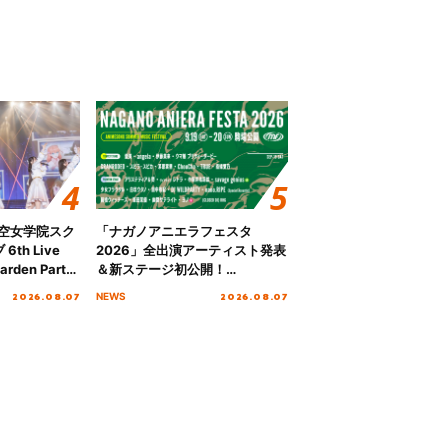
ノ空女学院スク
「ナガノアニエラフェスタ
th Live
2026」全出演アーティスト発表
rden Party
＆新ステージ初公開！
n Party
GEARMANIAの参戦も決定し、
2026.08.07
2026.08.07
NEWS
 Day.1レポ
初となる第3ステージの全貌が明
らかに！