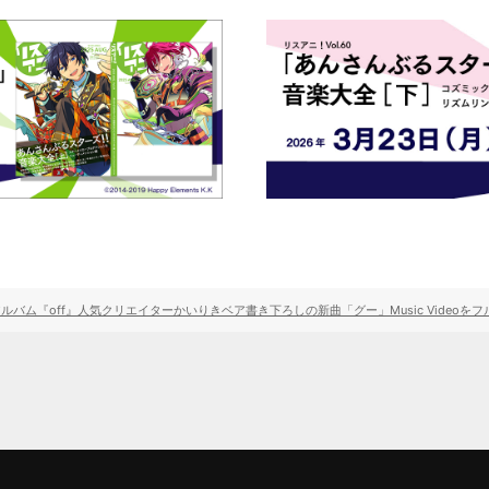
バム『off』人気クリエイターかいりきベア書き下ろしの新曲「グー」Music Videoをフ