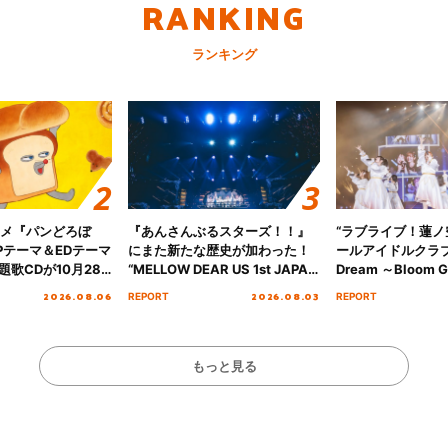
RANKING
ランキング
ニメ『パンどろぼ
『あんさんぶるスターズ！！』
“ラブライブ！蓮
Pテーマ＆EDテーマ
にまた新たな歴史が加わった！
ールアイドルクラブ 6
歌CDが10月28
“MELLOW DEAR US 1st JAPAN
Dream ～Bloom Ga
決定！
Tour Final「NICE to meet YOU
～ ＜Bloom Garde
2026.08.06
2026.08.03
REPORT
REPORT
!!」Dear 横浜BUNTAI”をレポー
Stage／埼玉公演＞”
ト!!
ート！
もっと見る