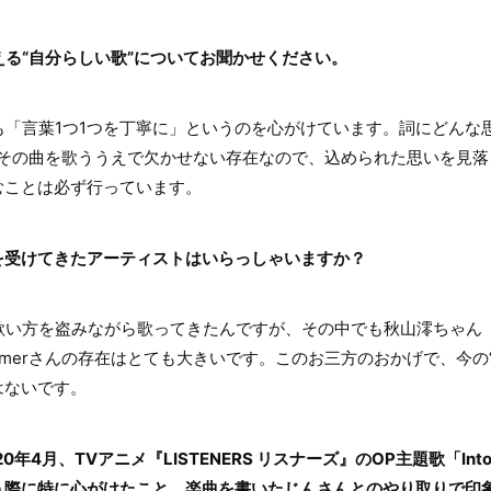
考える“自分らしい歌”についてお聞かせください。
「言葉1つ1つを丁寧に」というのを心がけています。詞にどんな
もその曲を歌ううえで欠かせない存在なので、込められた思いを見落
むことは必ず行っています。
を受けてきたアーティストはいらっしゃいますか？
い方を盗みながら歌ってきたんですが、その中でも秋山澪ちゃん（
ん、Aimerさんの存在はとても大きいです。このお三方のおかげで、今の“
はないです。
0年4月、TVアニメ『LISTENERS リスナーズ』のOP主題歌「Into t
う際に特に心がけたこと、楽曲を書いたじんさんとのやり取りで印