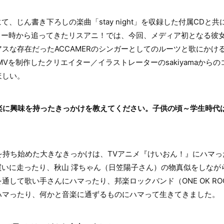
」にて、じん書き下ろしの楽曲「stay night」を収録した付属CDと
ビュー時から追ってきたリスアニ！では、今回、メディア初となる彼
スな存在だったACCAMERのシンガーとしてのルーツと歌にかける想
のMVを制作したクリエイター／イラストレーターのsakiyamaか
ほしい。
音楽に興味を持ったきっかけを教えてください。子供の頃～学生時代
持ち始めた大きなきっかけは、TVアニメ『けいおん！』にハマっ
買いに走ったり、秋山 澪ちゃん（日笠陽子さん）の物真似をしなが
して歌い手さんにハマったり、邦楽ロックバンド（ONE OK ROC
ハマったり、何かと音楽に通ずるものにハマって生きてきました。