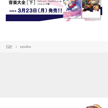
TOP
syudou