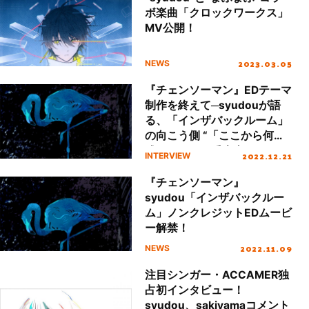
ボ楽曲「クロックワークス」
MV公開！
2023.03.05
NEWS
『チェンソーマン』EDテーマ
制作を終えて─syudouが語
る、「インザバックルーム」
の向こう側 “「ここから何を
残すか」が一番大事”
2022.12.21
INTERVIEW
『チェンソーマン』
syudou「インザバックルー
ム」ノンクレジットEDムービ
ー解禁！
2022.11.09
NEWS
注目シンガー・ACCAMER独
占初インタビュー！
syudou、sakiyamaコメント