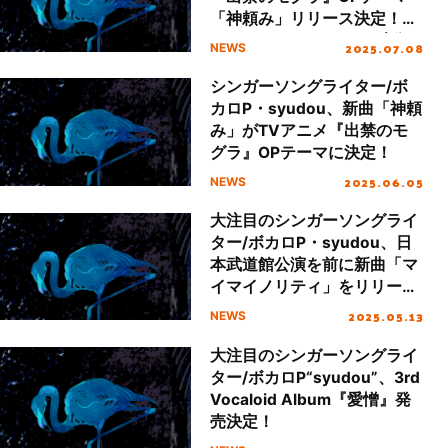
「神頼み」リリース決定！ア
ニメノンクレジットOP映像
2025.07.08
NEWS
公開！
シンガーソングライター/ボ
カロP・syudou、新曲「神頼
み」がTVアニメ『出禁のモ
グラ』OPテーマに決定！
2025.06.05
NEWS
大注目のシンガーソングライ
ター/ボカロP・syudou、日
本武道館公演を前に新曲「マ
イマイノリティ」をリリー
ス！
2025.05.13
NEWS
大注目のシンガーソングライ
ター/ボカロP“syudou”、3rd
Vocaloid Album『愛憎』発
売決定！