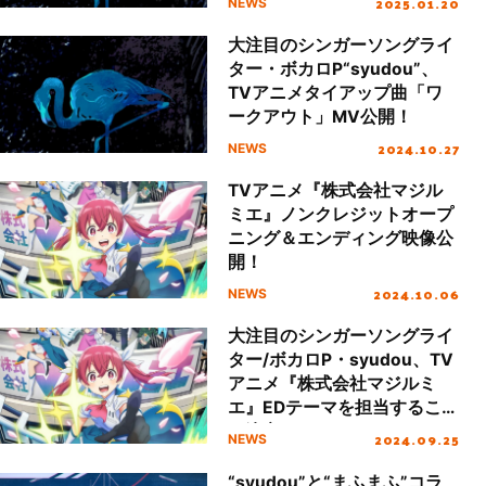
2025.01.20
NEWS
大注目のシンガーソングライ
ター・ボカロP“syudou”、
TVアニメタイアップ曲「ワ
ークアウト」MV公開！
2024.10.27
NEWS
TVアニメ『株式会社マジル
ミエ』ノンクレジットオープ
ニング＆エンディング映像公
開！
2024.10.06
NEWS
大注目のシンガーソングライ
ター/ボカロP・syudou、TV
アニメ『株式会社マジルミ
エ』EDテーマを担当すること
が決定！
2024.09.25
NEWS
“syudou”と“まふまふ”コラ