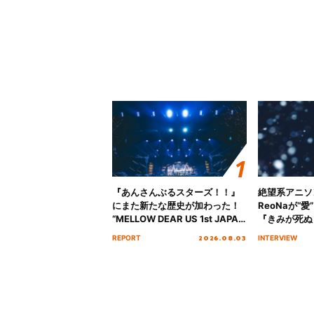
『あんさんぶるスターズ！！』
絶望系アニソ
にまた新たな歴史が加わった！
ReoNaが“
“MELLOW DEAR US 1st JAPAN
『きみが死ぬ
Tour Final「NICE to meet YOU
オープニング
2026.08.03
REPORT
INTERVIEW
!!」Dear 横浜BUNTAI”をレポー
インタビュー
ト!!