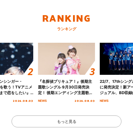
RANKING
ランキング
ンシンガー・
『名探偵プリキュア！』後期主
22/7、17thシン
愛”を歌う！TVアニメ
題歌シングル 9月30日発売決
に発売決定！新ア
まで恋をしたい』
定！ 後期エンディング主題歌
ジュアル、BD収録
主題歌「Amore」
「いつかわかる☆きっとあえ
入者特典も解禁！
2026.08.03
2026.08.03
NEWS
NEWS
る」TVサイズ先行配信開始！
もっと見る