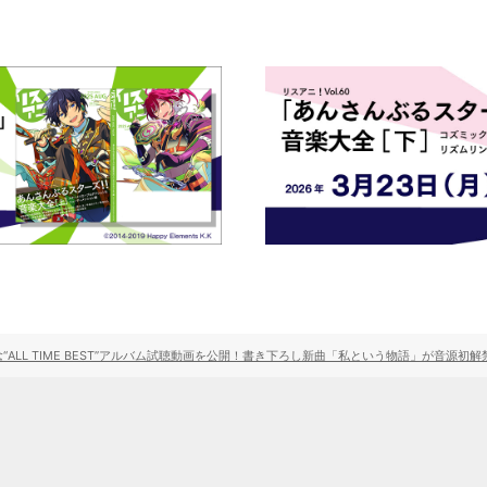
念“ALL TIME BEST”アルバム試聴動画を公開！書き下ろし新曲「私という物語」が音源初解