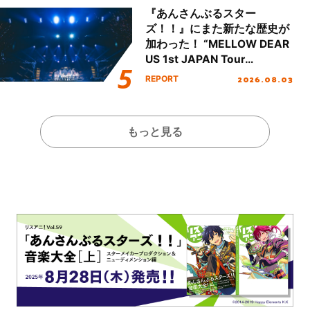
『あんさんぶるスター
ズ！！』にまた新たな歴史が
加わった！ “MELLOW DEAR
US 1st JAPAN Tour
Final「NICE to meet YOU
2026.08.03
REPORT
!!」Dear 横浜BUNTAI”をレポ
ート!!
もっと見る