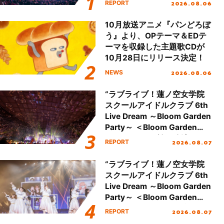
2026.08.06
REPORT
本公演をレポート
10月放送アニメ『パンどろぼ
う』より、OPテーマ＆EDテ
ーマを収録した主題歌CDが
10月28日にリリース決定！
2026.08.06
NEWS
“ラブライブ！蓮ノ空女学院
スクールアイドルクラブ 6th
Live Dream ～Bloom Garden
Party～ ＜Bloom Garden
Party Stage／埼玉公演＞”
2026.08.07
REPORT
Day.2レポート！
“ラブライブ！蓮ノ空女学院
スクールアイドルクラブ 6th
Live Dream ～Bloom Garden
Party～ ＜Bloom Garden
Party Stage／埼玉公演＞”
2026.08.07
REPORT
Day.1レポート！