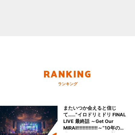
RANKING
ランキング
またいつか会えると信じ
て……“イロドリミドリ FINAL
LIVE 最終話 ～Get Our
MIRAI!!!!!!!!!!!!!!～”10年の活
動を経てファイナルを迎える