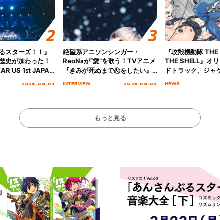
るスターズ！！』
絶望系アニソンシンガー・
『攻殻機動隊 THE G
歴史が加わった！
ReoNaが“愛”を歌う！TVアニメ
THE SHELL』
AR US 1st JAPAN
『きみが死ぬまで恋をしたい』
ドトラック、ジャ
NICE to meet YOU
オープニング主題歌「Amore」
収録楽曲を公開！
2026.08.03
2026.08.03
INTERVIEW
NEWS
横浜BUNTAI”をレポー
インタビュー
もっと見る