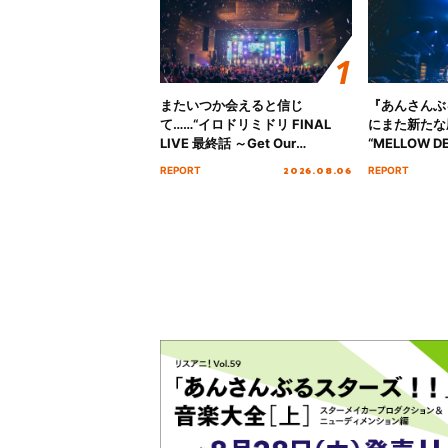
またいつか会えると信じ
『あんさんぶ
て……“イロドリミドリ FINAL
にまた新たな
LIVE 最終話 ～Get Our
“MELLOW DE
MIRAI!!!!!!!!!!!!!!～”10年の活動
Tour Final「
2026.08.06
REPORT
REPORT
を経てファイナルを迎える本公
!!」Dear 
演をレポート
ト!!