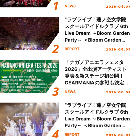
ュアル＆グッズラインナップ
2026.08.07
NEWS
が公開！
“ラブライブ！蓮ノ空女学院
スクールアイドルクラブ 6th
Live Dream ～Bloom Garden
Party～ ＜Bloom Garden
Party Stage／埼玉公演＞”
2026.08.07
REPORT
Day.2レポート！
「ナガノアニエラフェスタ
2026」全出演アーティスト
発表＆新ステージ初公開！
GEARMANIAの参戦も決定
し、初となる第3ステージの
2026.08.07
NEWS
全貌が明らかに！
“ラブライブ！蓮ノ空女学院
スクールアイドルクラブ 6th
Live Dream ～Bloom Garden
Party～ ＜Bloom Garden
Party Stage／埼玉公演＞”
2026.08.07
REPORT