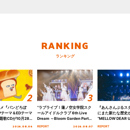
RANKING
ランキング
ニメ『パンどろぼ
“ラブライブ！蓮ノ空女学院スク
『あんさんぶるス
Pテーマ＆EDテーマ
ールアイドルクラブ 6th Live
にまた新たな歴史
歌CDが10月28
Dream ～Bloom Garden Party
“MELLOW DEAR U
決定！
～ ＜Bloom Garden Party
Tour Final「NICE
2026.08.06
2026.08.07
REPORT
REPORT
Stage／埼玉公演＞” Day.1レポ
!!」Dear 横浜BU