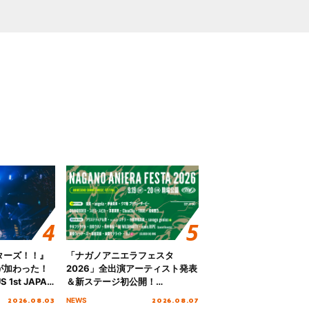
ターズ！！』
「ナガノアニエラフェスタ
が加わった！
2026」全出演アーティスト発表
S 1st JAPAN
＆新ステージ初公開！
 to meet YOU
GEARMANIAの参戦も決定し、
2026.08.03
2026.08.07
NEWS
NTAI”をレポー
初となる第3ステージの全貌が明