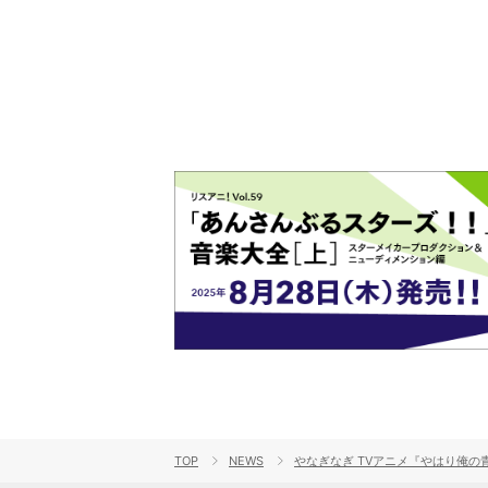
演をレポート
TOP
NEWS
やなぎなぎ TVアニメ『やはり俺の