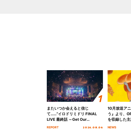
またいつか会えると信じ
10月放送ア
て……“イロドリミドリ FINAL
う』より、O
LIVE 最終話 ～Get Our
を収録した主題
MIRAI!!!!!!!!!!!!!!～”10年の活動
日にリリース
2026.08.06
REPORT
NEWS
を経てファイナルを迎える本公