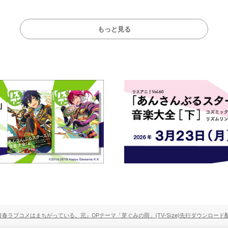
ート！
ト!!
もっと見る
青春ラブコメはまちがっている。完』OPテーマ「芽ぐみの雨」(TV-Size)先行ダウンロー