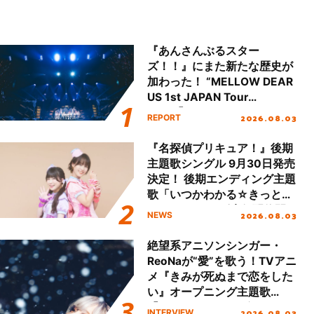
『あんさんぶるスター
ズ！！』にまた新たな歴史が
加わった！ “MELLOW DEAR
US 1st JAPAN Tour
Final「NICE to meet YOU
2026.08.03
REPORT
!!」Dear 横浜BUNTAI”をレポ
ート!!
『名探偵プリキュア！』後期
主題歌シングル 9月30日発売
決定！ 後期エンディング主題
歌「いつかわかる☆きっとあ
える」TVサイズ先行配信開
2026.08.03
NEWS
始！
絶望系アニソンシンガー・
ReoNaが“愛”を歌う！TVアニ
メ『きみが死ぬまで恋をした
い』オープニング主題歌
「Amore」インタビュー
2026.08.03
INTERVIEW