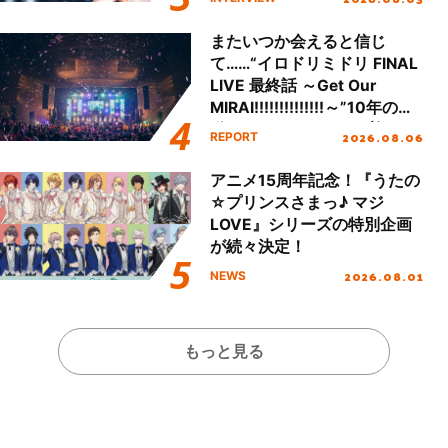
またいつか会えると信じ
て……“イロドリミドリ FINAL
LIVE 最終話 ～Get Our
MIRAI!!!!!!!!!!!!!!～”10年の活
動を経てファイナルを迎える
2026.08.06
REPORT
本公演をレポート
アニメ15周年記念！『うたの
☆プリンスさまっ♪ マジ
LOVE』シリーズの特別企画
が続々決定！
2026.08.01
NEWS
もっと見る