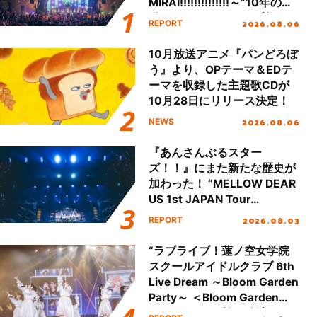
MIRAI!!!!!!!!!!!!!!～”10年の活
動を経てファイナルを迎える
2026.08.06
REPORT
本公演をレポート
10月放送アニメ『パンどろぼ
う』より、OPテーマ＆EDテ
ーマを収録した主題歌CDが
10月28日にリリース決定！
2026.08.06
NEWS
『あんさんぶるスター
ズ！！』にまた新たな歴史が
加わった！ “MELLOW DEAR
US 1st JAPAN Tour
Final「NICE to meet YOU
2026.08.03
REPORT
!!」Dear 横浜BUNTAI”をレポ
ート!!
“ラブライブ！蓮ノ空女学院
スクールアイドルクラブ 6th
Live Dream ～Bloom Garden
Party～ ＜Bloom Garden
Party Stage／埼玉公演＞”