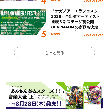
2026.08.07
REPORT
Day.1レポート！
「ナガノアニエラフェスタ
2026」全出演アーティスト
発表＆新ステージ初公開！
GEARMANIAの参戦も決定
し、初となる第3ステージの
2026.08.07
NEWS
全貌が明らかに！
もっと見る