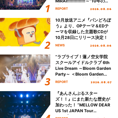
MIRAI!!!!!!!!!!!!!!～”10年の活
動を経てファイナルを迎える
2026.08.06
REPORT
本公演をレポート
10月放送アニメ『パンどろぼ
う』より、OPテーマ＆EDテ
ーマを収録した主題歌CDが
10月28日にリリース決定！
2026.08.06
NEWS
“ラブライブ！蓮ノ空女学院
スクールアイドルクラブ 6th
Live Dream ～Bloom Garden
Party～ ＜Bloom Garden
Party Stage／埼玉公演＞”
2026.08.07
REPORT
Day.1レポート！
『あんさんぶるスター
ズ！！』にまた新たな歴史が
加わった！ “MELLOW DEAR
US 1st JAPAN Tour
Final「NICE to meet YOU