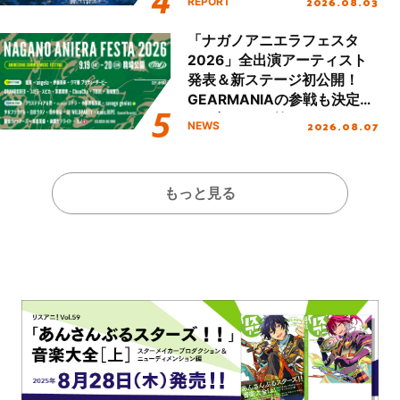
2026.08.03
REPORT
!!」Dear 横浜BUNTAI”をレポ
ート!!
「ナガノアニエラフェスタ
2026」全出演アーティスト
発表＆新ステージ初公開！
GEARMANIAの参戦も決定
し、初となる第3ステージの
2026.08.07
NEWS
全貌が明らかに！
もっと見る