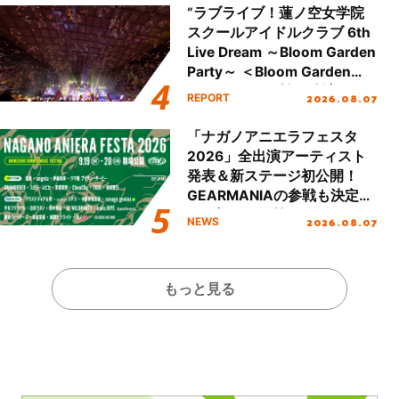
“ラブライブ！蓮ノ空女学院
スクールアイドルクラブ 6th
Live Dream ～Bloom Garden
Party～ ＜Bloom Garden
Party Stage／埼玉公演＞”
2026.08.07
REPORT
Day.2レポート！
「ナガノアニエラフェスタ
2026」全出演アーティスト
発表＆新ステージ初公開！
GEARMANIAの参戦も決定
し、初となる第3ステージの
2026.08.07
NEWS
全貌が明らかに！
もっと見る