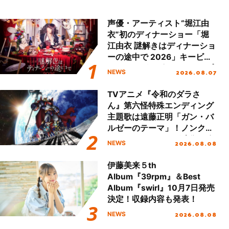
声優・アーティスト“堀江由
衣”初のディナーショー「堀
江由衣 謎解きはディナーショ
ーの途中で 2026」キービジ
ュアル＆グッズラインナップ
2026.08.07
NEWS
が公開！
TVアニメ『令和のダラさ
ん』第六怪特殊エンディング
主題歌は遠藤正明「ガン・バ
ルゼーのテーマ」！ノンクレ
ジットエンディング映像も公
2026.08.08
NEWS
開！
伊藤美来５th
Album『39rpm』＆Best
Album『swirl』10月7日発売
決定！収録内容も発表！
2026.08.08
NEWS