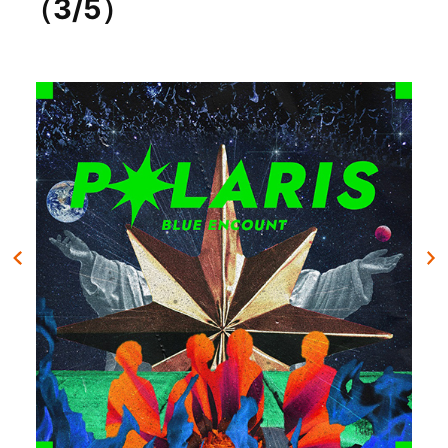
（3/5）