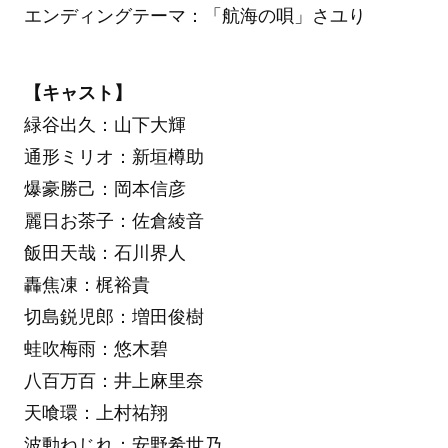
エンディングテーマ：「航海の唄」さユり
【キャスト】
緑谷出久：山下大輝
通形ミリオ：新垣樽助
爆豪勝己：岡本信彦
麗日お茶子：佐倉綾音
飯田天哉：石川界人
轟焦凍：梶裕貴
切島鋭児郎：増田俊樹
蛙吹梅雨：悠木碧
八百万百：井上麻里奈
天喰環：上村祐翔
波動ねじれ：安野希世乃