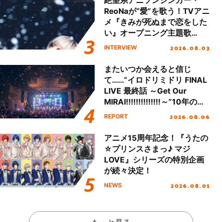
絶望系アニソンシンガー・
ReoNaが“愛”を歌う！TVアニ
メ『きみが死ぬまで恋をした
い』オープニング主題歌
「Amore」インタビュー
2026.08.03
INTERVIEW
またいつか会えると信じ
て……“イロドリミドリ FINAL
LIVE 最終話 ～Get Our
MIRAI!!!!!!!!!!!!!!～”10年の活
動を経てファイナルを迎える
2026.08.06
REPORT
本公演をレポート
アニメ15周年記念！『うたの
☆プリンスさまっ♪ マジ
LOVE』シリーズの特別企画
が続々決定！
2026.08.01
NEWS