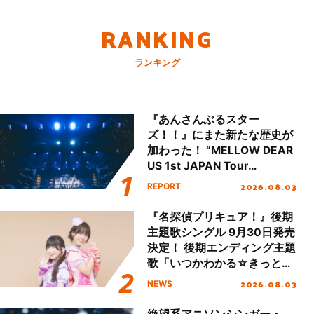
RANKING
ランキング
『あんさんぶるスター
ズ！！』にまた新たな歴史が
加わった！ “MELLOW DEAR
US 1st JAPAN Tour
Final「NICE to meet YOU
2026.08.03
REPORT
!!」Dear 横浜BUNTAI”をレポ
ート!!
『名探偵プリキュア！』後期
主題歌シングル 9月30日発売
決定！ 後期エンディング主題
歌「いつかわかる☆きっとあ
える」TVサイズ先行配信開
2026.08.03
NEWS
始！