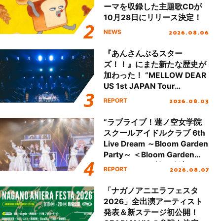
ーマを収録した主題歌CDが
10月28日にリリース決定！
2026.08.06
NEWS
『あんさんぶるスター
ズ！！』にまた新たな歴史が
加わった！ “MELLOW DEAR
US 1st JAPAN Tour
Final「NICE to meet YOU
2026.08.03
REPORT
!!」Dear 横浜BUNTAI”をレポ
ート!!
“ラブライブ！蓮ノ空女学院
スクールアイドルクラブ 6th
Live Dream ～Bloom Garden
Party～ ＜Bloom Garden
Party Stage／埼玉公演＞”
2026.08.07
REPORT
Day.1レポート！
「ナガノアニエラフェスタ
2026」全出演アーティスト
発表＆新ステージ初公開！