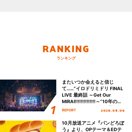
RANKING
ランキング
またいつか会えると信じ
て……“イロドリミドリ FINAL
LIVE 最終話 ～Get Our
MIRAI!!!!!!!!!!!!!!～”10年の活
動を経てファイナルを迎える
2026.08.06
REPORT
本公演をレポート
10月放送アニメ『パンどろぼ
う』より、OPテーマ＆EDテ