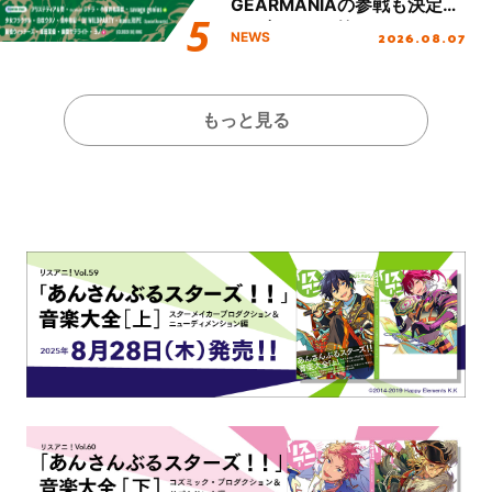
GEARMANIAの参戦も決定
し、初となる第3ステージの
2026.08.07
NEWS
全貌が明らかに！
もっと見る