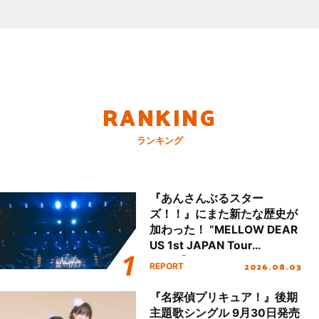
RANKING
ランキング
『あんさんぶるスター
ズ！！』にまた新たな歴史が
加わった！ “MELLOW DEAR
US 1st JAPAN Tour
Final「NICE to meet YOU
2026.08.03
REPORT
!!」Dear 横浜BUNTAI”をレポ
ート!!
『名探偵プリキュア！』後期
主題歌シングル 9月30日発売