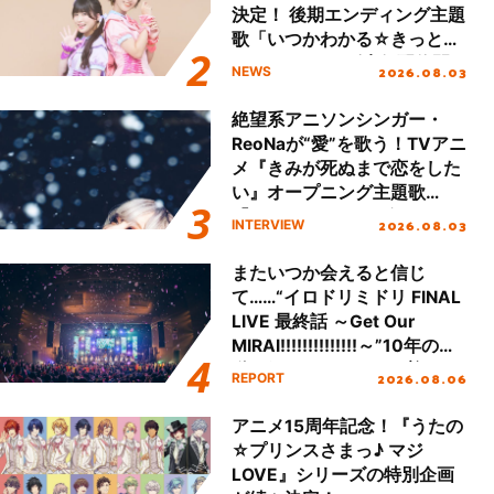
決定！ 後期エンディング主題
歌「いつかわかる☆きっとあ
える」TVサイズ先行配信開
2026.08.03
NEWS
始！
絶望系アニソンシンガー・
ReoNaが“愛”を歌う！TVアニ
メ『きみが死ぬまで恋をした
い』オープニング主題歌
「Amore」インタビュー
2026.08.03
INTERVIEW
またいつか会えると信じ
て……“イロドリミドリ FINAL
LIVE 最終話 ～Get Our
MIRAI!!!!!!!!!!!!!!～”10年の活
動を経てファイナルを迎える
2026.08.06
REPORT
本公演をレポート
アニメ15周年記念！『うたの
☆プリンスさまっ♪ マジ
LOVE』シリーズの特別企画