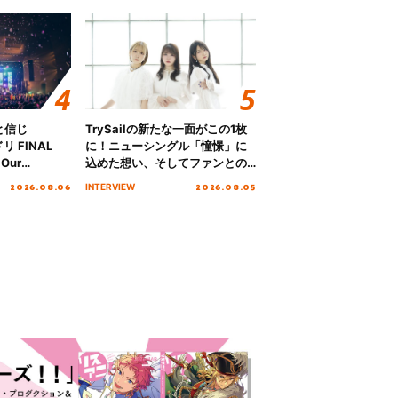
と信じ
TrySailの新たな一面がこの1枚
 FINAL
に！ニューシングル「憧憬」に
Our
込めた想い、そしてファンとの
!!!～”10年の活動
10周年の打ち上げライブを終え
2026.08.06
2026.08.05
INTERVIEW
を迎える本公
た心境を聞いた。