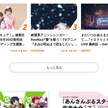
キュア！』後期主
絶望系アニソンシンガー・
またいつか会える
 9月30日発売決
ReoNaが“愛”を歌う！TVアニメ
て……“イロドリミドリ
ンディング主題歌
『きみが死ぬまで恋をしたい』
LIVE 最終話 ～Get 
る☆きっとあえ
オープニング主題歌「Amore」
MIRAI!!!!!!!!!!!
2026.08.03
2026.08.03
INTERVIEW
REPORT
ズ先行配信開始！
インタビュー
を経てファイナル
演をレポート
もっと見る