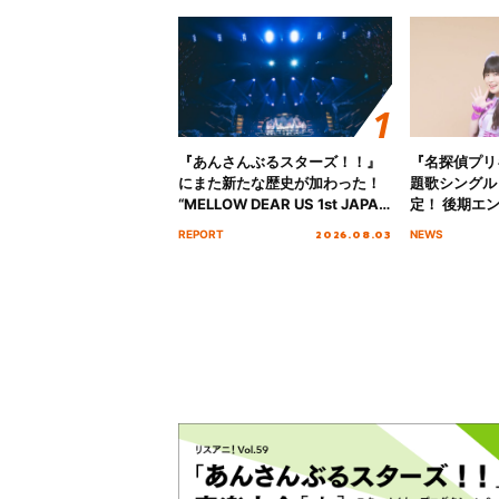
『あんさんぶるスターズ！！』
『名探偵プリ
にまた新たな歴史が加わった！
題歌シングル
“MELLOW DEAR US 1st JAPAN
定！ 後期エ
Tour Final「NICE to meet YOU
「いつかわか
2026.08.03
REPORT
NEWS
!!」Dear 横浜BUNTAI”をレポー
る」TVサイ
ト!!