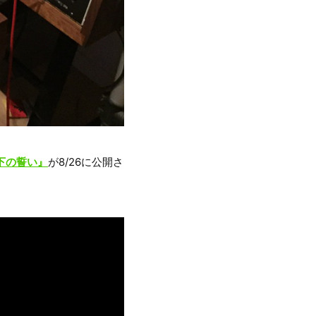
下の誓い』
が8/26に公開さ