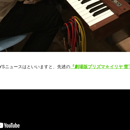
OYSニュースはといいますと、先述の
『劇場版プリズマ☆イリヤ 雪