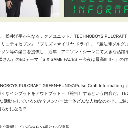
井洋平からなるテクノユニット、TECHNOBOYS PULCRAFT 
リニティセブン』『プリズマ☆イリヤ ドライ!!』『魔法陣グルグ
ラソン等の楽曲を提供し、近年、アニソン・シーンにて大きな活躍
ん』のEDテーマ「SIX SAME FACES ～今夜は最高!!!!!!～
。
OYS PULCRAFT GREEN-FUNDのPulse Craft Informa
なインプットをアウトプット＝《報告》するという内容だ。TECHNO
のような活動をしているのか？メンバーは一体どんな人物なのか？……
らかになる!?
端で活躍している彼らの初となる連載。