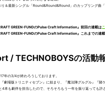
り＆最新シングル「Round&Round&Round」のカップリング
FT GREEN-FUNDのPulse Craft Information』
前回の連載は
FT GREEN-FUNDのPulse Craft Information』
これまでの連
eport / TECHNOBOYSの活動
17年の3/4が終わろうしております。
Sは、『劇場版トリニティセブン』に始まり、『魔法陣グルグル』『賭
』と4本も劇伴を担当したので、そろそろもう一年を振り返っても許