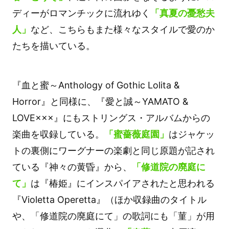
ディーがロマンチックに流れゆく
「真夏の憂愁夫
人」
など、こちらもまた様々なスタイルで愛のか
たちを描いている。
『血と蜜～Anthology of Gothic Lolita &
Horror』と同様に、『愛と誠～YAMATO &
LOVE×××』にもストリングス・アルバムからの
楽曲を収録している。
「蜜薔薇庭園」
はジャケッ
トの裏側にワーグナーの楽劇と同じ原題が記され
ている『神々の黄昏』から、
「修道院の廃庭に
て」
は『椿姫』にインスパイアされたと思われる
『Violetta Operetta』（ほか収録曲のタイトル
や、「修道院の廃庭にて」の歌詞にも「菫」が用