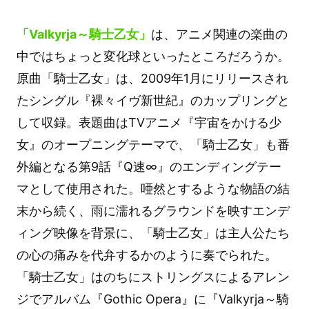
「Valkyrja～騎士乙女」
は、アニメ関連の楽曲の
中ではちょっと変化球といったところだろうか。
原曲「騎士乙女」は、2009年1月にリリースされ
たシングル『裸々イヴ新世紀』のカップリングと
して収録。表題曲はTVアニメ『宇宙をかける少
女』のオープニングテーマで、「騎士乙女」も番
外編となる第9話『Q速∞』のエンディングテー
マとして使用された。唖然とするような物語の結
末から続く、雨に濡れるグラウンドを映すエンデ
ィング映像を背景に、「騎士乙女」は主人公たち
の心の痛みを代弁するかのように奏でられた。
「騎士乙女」はのちにストリングスによるアレン
ジでアルバム『Gothic Opera』に『Valkyrja～騎