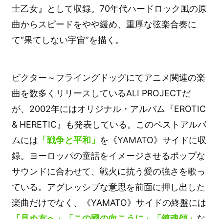
士乙女』として収録。70年代ハードロック風の原
曲からスピードをやや緩め、重厚な弦楽合奏に
て“果てしない宇宙”を描く。
ビクター～フライングドッグにてアニメ関連の楽
曲を数多くリリースしているALI PROJECTだ
が、2002年にはオリジナル・アルバム『EROTIC
& HERETIC』も発表している。このベストアルバ
ムには
「戦争と平和」
を《YAMATO》サイドに収
録。ヨーロッパの童話をイメージさせるポップな
サウンドに合わせて、戦火に抗う愛の強さを歌っ
ている。アグレッシブな意思を前面に押し出した
楽曲だけでなく、《YAMATO》サイドの終盤には
「見ぬ友へ」「この國の向こうに」「鎮魂頌」
な