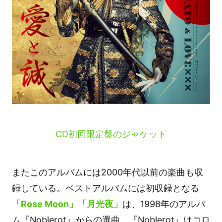
CD初回限定盤のジャケット
またこのアルバムには2000年代以前の楽曲も収
録している。ベストアルバムには初収録となる
「Rose Moon」「月光夜」
は、1998年のアルバ
ム『Noblerot』からの選曲。『Noblerot』はコロ