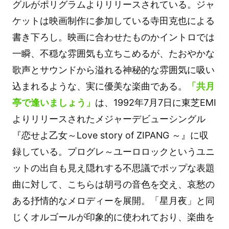
グルがポリグラムよりリリースされている。ジャ
ケットは映画制作に参加している寺田克也による
書き下ろし。映画に合わせたものかイントロでは
一瞬、不穏な雰囲気も立ちこめるが、たおやかな
歌声とサウンドから溢れる神秘的な雰囲気に吸い
込まれるような、実に優美な楽曲である。
「共月
亭で逢いましょう」
は、1992年7月7日に東芝EMI
よりリリースされたメジャーデビューシングル
『恋せよ乙女～Love story of ZIPANG ～』に収
録している。プログレ～ユーロロックというユニ
ットの出自も見え隠れする不思議でポップな表題
曲に対して、こちらは胡弓の音色を交え、哀愁の
ある抒情的なメロディーを展開。「星月夜」と同
じくオルゴールが印象的に使われており、楽曲を