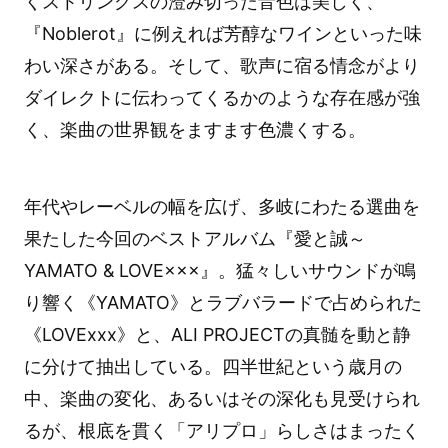
くストリングスの澄み切った音色は美しく、
『Noblerot』に例えれば芳醇なワインといった味
わい深さがある。そして、歌声に宿る情念がより
ダイレクトに伝わってくるかのような存在感が強
く、楽曲の世界観をますます色濃くする。
年代やレーベルの幅を広げ、多岐にわたる選曲を
果たした今回のベストアルバム『愛と誠～
YAMATO & LOVE×××』。猛々しいサウンドが鳴
り響く《YAMATO》とラブバラードで占められた
《LOVExxx》と、ALI PROJECTの真髄を動と静
に分けて抽出している。四半世紀という歳月の
中、楽曲の変化、あるいはその深化も見受けられ
るが、根底を貫く「アリプロ」らしさはまったく