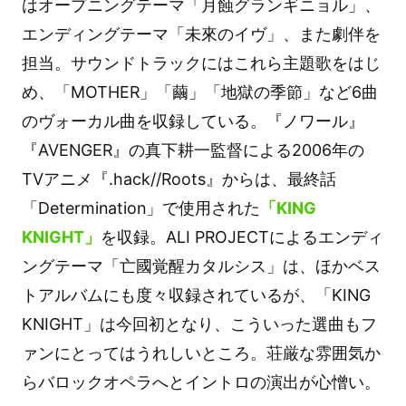
はオープニングテーマ「月蝕グランギニョル」、
エンディングテーマ「未來のイヴ」、また劇伴を
担当。サウンドトラックにはこれら主題歌をはじ
め、「MOTHER」「繭」「地獄の季節」など6曲
のヴォーカル曲を収録している。『ノワール』
『AVENGER』の真下耕一監督による2006年の
TVアニメ『.hack//Roots』からは、最終話
「Determination」で使用された
「KING
KNIGHT」
を収録。ALI PROJECTによるエンディ
ングテーマ「亡國覚醒カタルシス」は、ほかベス
トアルバムにも度々収録されているが、「KING
KNIGHT」は今回初となり、こういった選曲もフ
ァンにとってはうれしいところ。荘厳な雰囲気か
らバロックオペラへとイントロの演出が心憎い。