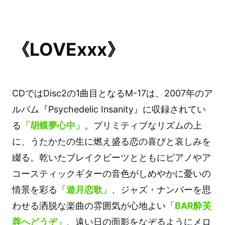
《LOVExxx》
CDではDisc2の1曲目となるM-17は、2007年のア
ルバム『Psychedelic Insanity』に収録されてい
る
「胡蝶夢心中」
。プリミティブなリズムの上
に、うたかたの生に燃え盛る恋の喜びと哀しみを
綴る。乾いたブレイクビーツとともにピアノやア
コースティックギターの音色がしめやかに憂いの
情景を彩る
「遊月恋歌」
、ジャズ・ナンバーを思
わせる洒脱な楽曲の雰囲気が心地よい
「BAR酔芙
蓉へどうぞ」
、遠い日の面影をなぞるようにメロ