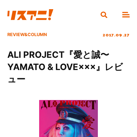
2017.09.27
REVIEW&COLUMN
ALI PROJECT『愛と誠〜
YAMATO & LOVE×××』レビ
ュー