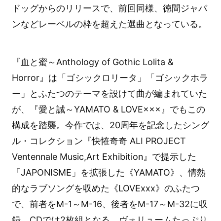
ドッグからのリリースで、前回同様、徳間ジャパ
ンなどレーベルの枠を超えた選曲となっている。
『血と蜜～Anthology of Gothic Lolita &
Horror』は「ゴシックロリータ」「ゴシックホラ
ー」とふたつのテーマを設けて曲が編まれていた
が、『愛と誠～YAMATO & LOVE×××』でもこの
構成を踏襲。今作では、20周年を記念したシング
ル・コレクション『快恠奇奇 ALI PROJECT
Ventennale Music,Art Exhibition』で提示した
「JAPONISME」を拡張した《YAMATO》、情熱
的なラブソングを収めた《LOVExxx》のふたつ
で、前者をM-1～M-16、後者をM-17～M-32に収
録。CDでは2枚組となる、ヴォリュームたっぷり