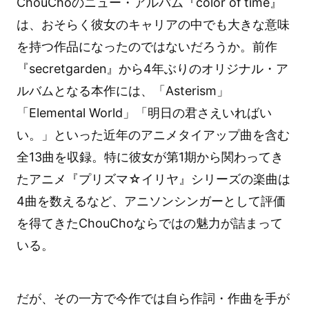
ChouChoのニュー・アルバム『color of time』
は、おそらく彼女のキャリアの中でも大きな意味
を持つ作品になったのではないだろうか。前作
『secretgarden』から4年ぶりのオリジナル・ア
ルバムとなる本作には、「Asterism」
「Elemental World」「明日の君さえいればい
い。」といった近年のアニメタイアップ曲を含む
全13曲を収録。特に彼女が第1期から関わってき
たアニメ『プリズマ☆イリヤ』シリーズの楽曲は
4曲を数えるなど、アニソンシンガーとして評価
を得てきたChouChoならではの魅力が詰まって
いる。
だが、その一方で今作では自ら作詞・作曲を手が