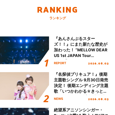
RANKING
ランキング
『あんさんぶるスター
ズ！！』にまた新たな歴史が
加わった！ “MELLOW DEAR
US 1st JAPAN Tour
Final「NICE to meet YOU
2026.08.03
REPORT
!!」Dear 横浜BUNTAI”をレポ
ート!!
『名探偵プリキュア！』後期
主題歌シングル 9月30日発売
決定！ 後期エンディング主題
歌「いつかわかる☆きっとあ
える」TVサイズ先行配信開
2026.08.03
NEWS
始！
絶望系アニソンシンガー・