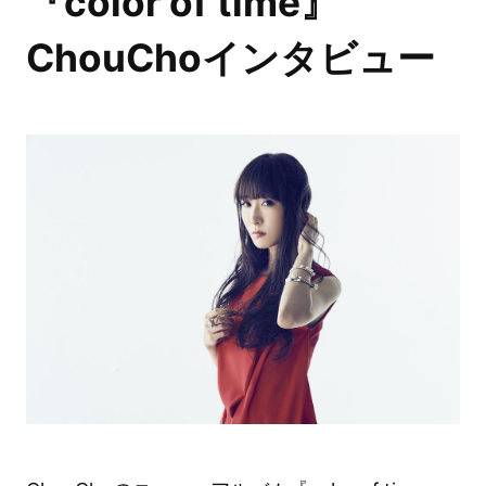
『color of time』
ChouChoインタビュー