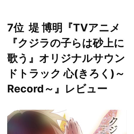
7位 堤 博明『TVアニメ
『クジラの子らは砂上に
歌う』オリジナルサウン
ドトラック 心(きろく)～
Record～』レビュー