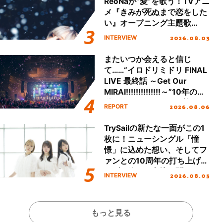
ReoNaが“愛”を歌う！TVアニ
メ『きみが死ぬまで恋をした
い』オープニング主題歌
「Amore」インタビュー
2026.08.03
INTERVIEW
またいつか会えると信じ
て……“イロドリミドリ FINAL
LIVE 最終話 ～Get Our
MIRAI!!!!!!!!!!!!!!～”10年の活
動を経てファイナルを迎える
2026.08.06
REPORT
本公演をレポート
TrySailの新たな一面がこの1
枚に！ニューシングル「憧
憬」に込めた想い、そしてフ
ァンとの10周年の打ち上げラ
イブを終えた心境を聞いた。
2026.08.05
INTERVIEW
もっと見る