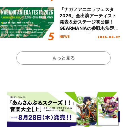
!!」Dear 横浜BUNTAI”をレポ
ート!!
「ナガノアニエラフェスタ
2026」全出演アーティスト
発表＆新ステージ初公開！
GEARMANIAの参戦も決定
し、初となる第3ステージの
2026.08.07
NEWS
全貌が明らかに！
もっと見る