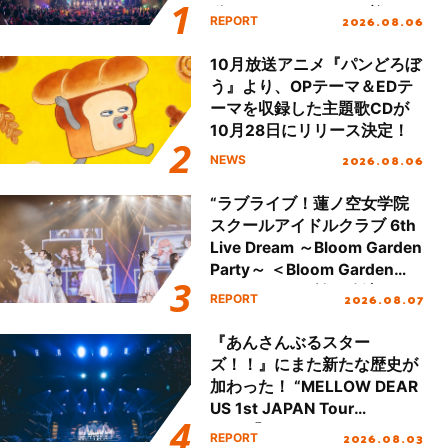
動を経てファイナルを迎える
2026.08.06
REPORT
本公演をレポート
10月放送アニメ『パンどろぼ
う』より、OPテーマ＆EDテ
ーマを収録した主題歌CDが
10月28日にリリース決定！
2026.08.06
NEWS
“ラブライブ！蓮ノ空女学院
スクールアイドルクラブ 6th
Live Dream ～Bloom Garden
Party～ ＜Bloom Garden
Party Stage／埼玉公演＞”
2026.08.07
REPORT
Day.1レポート！
『あんさんぶるスター
ズ！！』にまた新たな歴史が
加わった！ “MELLOW DEAR
US 1st JAPAN Tour
Final「NICE to meet YOU
2026.08.03
REPORT