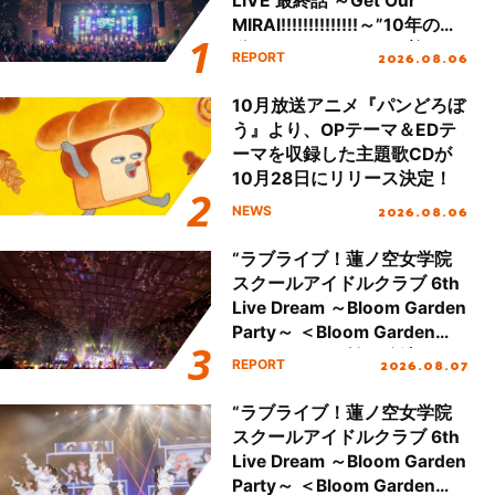
LIVE 最終話 ～Get Our
MIRAI!!!!!!!!!!!!!!～”10年の活
動を経てファイナルを迎える
2026.08.06
REPORT
本公演をレポート
10月放送アニメ『パンどろぼ
う』より、OPテーマ＆EDテ
ーマを収録した主題歌CDが
10月28日にリリース決定！
2026.08.06
NEWS
“ラブライブ！蓮ノ空女学院
スクールアイドルクラブ 6th
Live Dream ～Bloom Garden
Party～ ＜Bloom Garden
Party Stage／埼玉公演＞”
2026.08.07
REPORT
Day.2レポート！
“ラブライブ！蓮ノ空女学院
スクールアイドルクラブ 6th
Live Dream ～Bloom Garden
Party～ ＜Bloom Garden