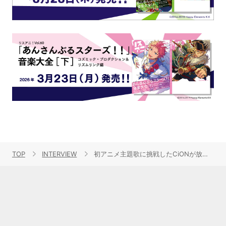
TOP
INTERVIEW
初アニメ主題歌に挑戦したCiONが放つ劇的な「渇望」――TVアニメ『転生したらスライムだった件 第4期』エンディングに響く、唯一無二のブラス×ツインボーカルの魅力とは？