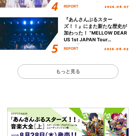
Party Stage／埼玉公演＞”
2026.08.07
REPORT
Day.1レポート！
『あんさんぶるスター
ズ！！』にまた新たな歴史が
加わった！ “MELLOW DEAR
US 1st JAPAN Tour
Final「NICE to meet YOU
2026.08.03
REPORT
!!」Dear 横浜BUNTAI”をレポ
ート!!
もっと見る