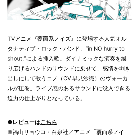
TVアニメ『覆面系ノイズ』に登場する人気オル
タナティブ・ロック・バンド、“in NO hurry to
shout;”による挿入歌。ダイナミックな演奏を繰
り広げるバンドのサウンドに乗せて、感情を剥き
出しにして歌うニノ（CV.早見沙織）のヴォーカ
ルが圧巻。ライブ感のあるサウンドに没入できる
迫力の仕上がりとなっている。
●レビューは
こちら
©福山リョウコ・白泉社／アニメ「覆面系ノイ