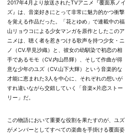
2017年4月より放送されたTVアニメ『覆面系ノイ
ズ』は、音楽好きにとって非常に魅力的かつ衝撃
を覚える作品だった。「花とゆめ」で連載中の福
山リョウコによる少女マンガを原作としたこのア
ニメは、聴く者を惹きつける歌声を持つ少女・ニ
ノ（CV.早見沙織）と、彼女の幼馴染で初恋の相
手であるモモ（CV.内山昂輝）、そして作曲が得
意な少年のユズ（CV.山下大輝）という音楽的な
才能に恵まれた3人を中心に、それぞれの想いが
すれ違いながら交錯していく「音楽×片恋ストー
リー」だ。
この物語において重要な役割を果たすのが、ユズ
がメンバーとしてすべての楽曲を手掛ける覆面姿