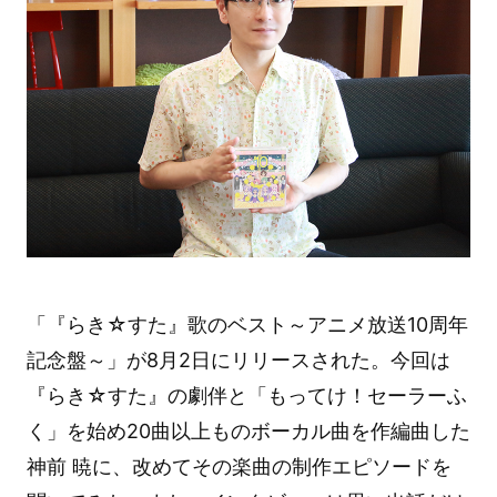
「『らき☆すた』歌のベスト～アニメ放送10周年
記念盤～」が8月2日にリリースされた。今回は
『らき☆すた』の劇伴と「もってけ！セーラーふ
く」を始め20曲以上ものボーカル曲を作編曲した
神前 暁に、改めてその楽曲の制作エピソードを