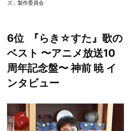
ズ」製作委員会
6位 『らき☆すた』歌の
ベスト 〜アニメ放送10
周年記念盤〜 神前 暁 イ
ンタビュー