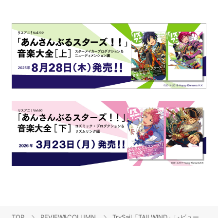
TOP
REVIEW&COLUMN
TrySail「TAILWIND」レビュー