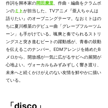
作詞を脚本家の
岡田麿里
、作曲・編曲をクラムボ
ンの
ミト
が担当した、TVアニメ『亜人ちゃんは
語りたい』のオープニングテーマ。なおミトはの
ちに夏川椎菜のデビュー曲「グレープフルーツム
ーン」も手がけている。颯爽と奏でられるストリ
ングスと突き進むビートの躍動感が、青春の鼓動
を伝えるこのナンバー。EDMアレンジを絡めたB
メロから、開放感が一気に広がるサビへの展開が
心地よい。ヴォーカルもみずみずしく響き渡り、
未来へと続くかけがえのない友情を鮮やかに描い
ている。
「disco」