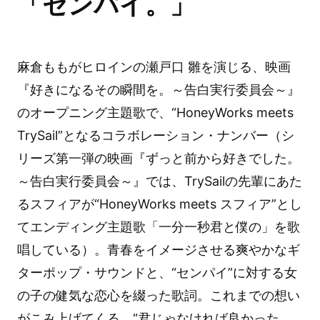
「センパイ。」
麻倉ももがヒロインの瀬戸口 雛を演じる、映画
『好きになるその瞬間を。～告白実行委員会～』
のオープニング主題歌で、“HoneyWorks meets
TrySail”となるコラボレーション・ナンバー（シ
リーズ第一弾の映画『ずっと前から好きでした。
～告白実行委員会～』では、TrySailの先輩にあた
るスフィアが“HoneyWorks meets スフィア”とし
てエンディング主題歌「一分一秒君と僕の」を歌
唱している）。青春をイメージさせる爽やかなギ
ターポップ・サウンドと、“センパイ”に対する女
の子の健気な恋心を綴った歌詞。これまでの想い
がこみ上げてくる、“君じゃなければ良かった