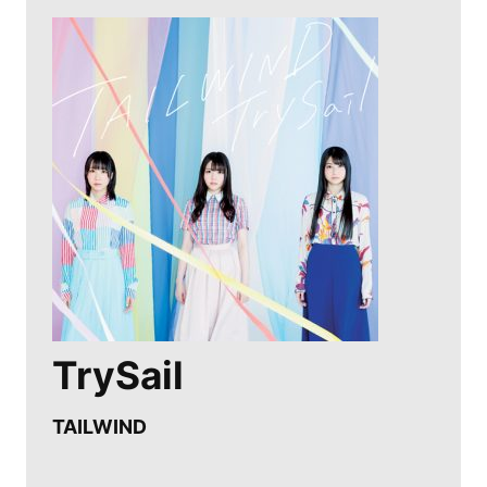
TrySail
TAILWIND