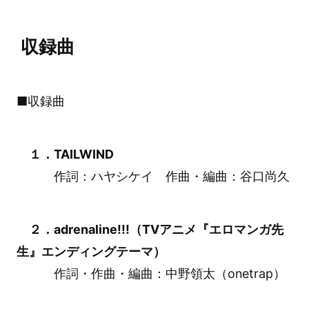
収録曲
■収録曲
１．TAILWIND
作詞：ハヤシケイ 作曲・編曲：谷口尚久
２．adrenaline!!!（TVアニメ『エロマンガ先
生』エンディングテーマ）
作詞・作曲・編曲：中野領太（onetrap）