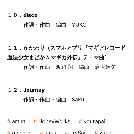
１０．disco
作詞・作曲・編曲：YUKO
１１．かかわり（スマホアプリ『マギアレコード
魔法少女まどか☆マギカ外伝』テーマ曲）
作詞・作曲：渡辺 翔 編曲：倉内達矢
１２．Journey
作詞・作曲・編曲：Saku
artist
HoneyWorks
koutapai
onetrap
saku
TrySail
yuko