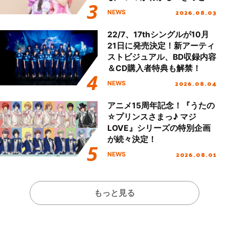
える」TVサイズ先行配信開
2026.08.03
NEWS
始！
22/7、17thシングルが10月
21日に発売決定！新アーティ
ストビジュアル、BD収録内容
＆CD購入者特典も解禁！
2026.08.04
NEWS
アニメ15周年記念！『うたの
☆プリンスさまっ♪ マジ
LOVE』シリーズの特別企画
が続々決定！
2026.08.01
NEWS
もっと見る