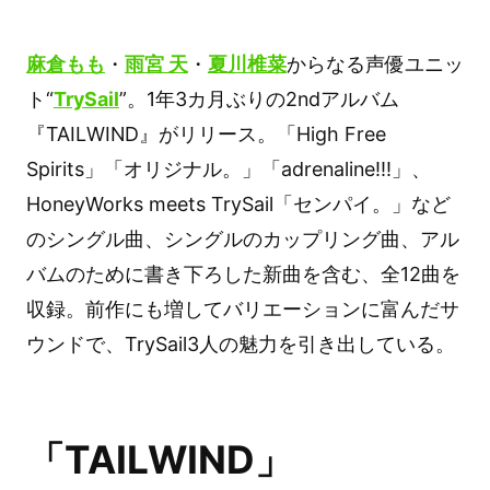
麻倉もも
・
雨宮 天
・
夏川椎菜
からなる声優ユニッ
ト“
TrySail
”。1年3カ月ぶりの2ndアルバム
『TAILWIND』がリリース。「High Free
Spirits」「オリジナル。」「adrenaline!!!」、
HoneyWorks meets TrySail「センパイ。」など
のシングル曲、シングルのカップリング曲、アル
バムのために書き下ろした新曲を含む、全12曲を
収録。前作にも増してバリエーションに富んだサ
ウンドで、TrySail3人の魅力を引き出している。
「TAILWIND」