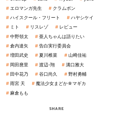
エロマンガ先生
クラムボン
ハイスクール・フリート
ハヤシケイ
ミト
リスレゾ
レビュー
中野領太
亜人ちゃんは語りたい
倉内達矢
告白実行委員会
増田武史
夏川椎菜
山﨑佳祐
岡田麿里
渡辺-翔
溝口雅大
田中花乃
谷口尚久
野村勇輔
雨宮 天
魔法少女まどか☆マギカ
麻倉もも
SHARE