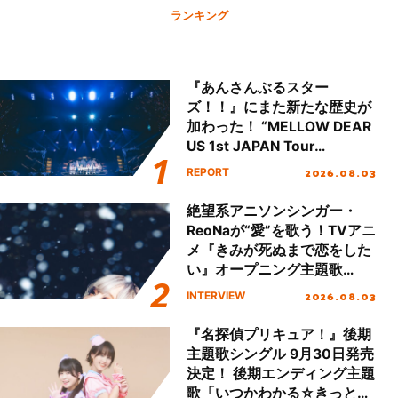
ランキング
『あんさんぶるスター
ズ！！』にまた新たな歴史が
加わった！ “MELLOW DEAR
US 1st JAPAN Tour
Final「NICE to meet YOU
2026.08.03
REPORT
!!」Dear 横浜BUNTAI”をレポ
ート!!
絶望系アニソンシンガー・
ReoNaが“愛”を歌う！TVアニ
メ『きみが死ぬまで恋をした
い』オープニング主題歌
「Amore」インタビュー
2026.08.03
INTERVIEW
『名探偵プリキュア！』後期
主題歌シングル 9月30日発売
決定！ 後期エンディング主題
歌「いつかわかる☆きっとあ